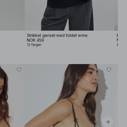
Strikket genset med foldet erme
Baggy
NOK 459
NOK 
12 farger
6 farg
−30