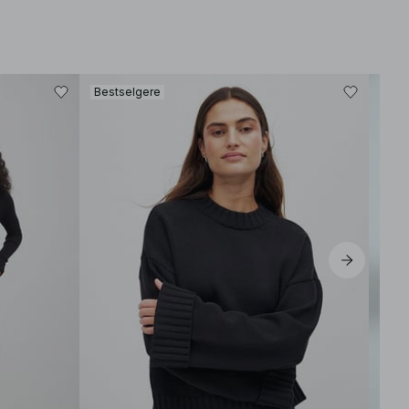
Bestselgere
Best