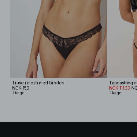
Truse i mesh med broderi
Tangastring m
NOK 159
NOK 111.30
NO
1 farge
1 farge