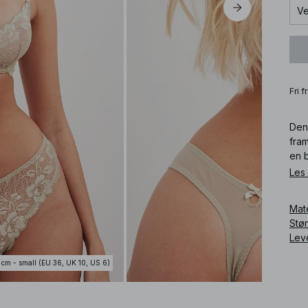
Ve
Fri 
Denn
fram
en b
Les
Art
Mat
Stø
Lev
 cm - small (EU 36, UK 10, US 6)