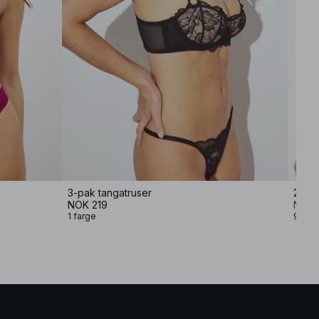
3-pak tangatruser
2-pak
NOK 219
NOK 1
1 farge
9 farg