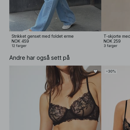
Strikket genset med foldet erme
T-skjorte me
NOK 459
NOK 259
12 farger
3 farger
Andre har også sett på
−30%