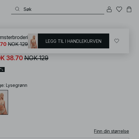
KD
/
Undertøy
omsterbroderi
LEGG TIL I HANDLEKURVEN
.70
NOK 129
ringtruse med blomsterbroderi
K 38.70
NOK 129
0%
ge
:
Lysegrønn
Finn din størrelse