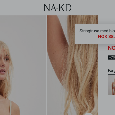
NA-
Stringtruse med bl
NOK 38
St
NO
−7
Far