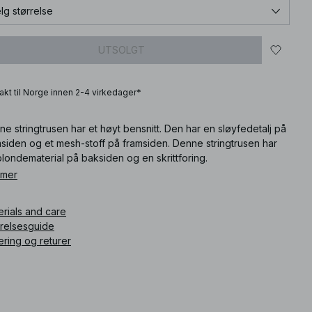
lg størrelse
UTSOLGT
frakt til Norge innen 2-4 virkedager*
e stringtrusen har et høyt bensnitt. Den har en sløyfedetalj på
siden og et mesh-stoff på framsiden. Denne stringtrusen har
londematerial på baksiden og en skrittforing.
 mer
ikkelnummer
:
1013-001173-0324
erials and care
rrelsesguide
ering og returer