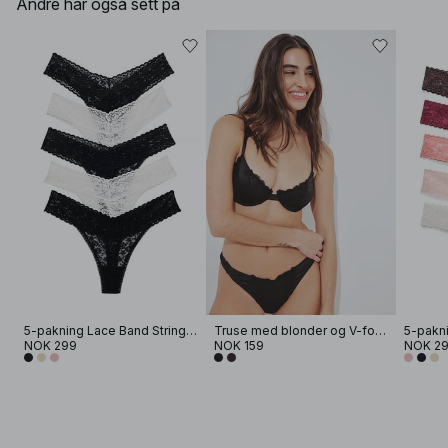
Andre har også sett på
5-pakning Lace Band Stringtanga
Truse med blonder og V-form
NOK 299
NOK 159
NOK 2