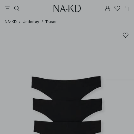
bukser
kjoler
topper
svarte
dyp brun
NA-KD
/
Undertøy
/
Truser