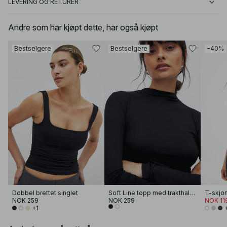
LEVERING OG RETURER
Andre som har kjøpt dette, har også kjøpt
Bestselgere
Bestselgere
−40%
Dobbel brettet singlet
Soft Line topp med trakthals og lange ermer
NOK 259
NOK 259
NOK 11
+1