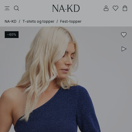
bukser
kjoler
topper
svarte
dyp brun
NA-KD
/
T-shirts og topper
/
Fest-topper
−60%