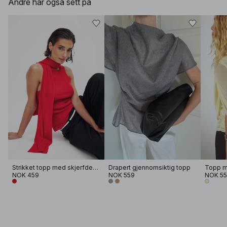
Andre har også sett på
Strikket topp med skjerfdetaljer
Drapert gjennomsiktig topp
Topp m
NOK 459
NOK 559
NOK 5