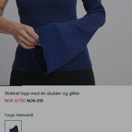
Strikket topp med én skulder og glitter
NOK 87.60
NOK 219
Farge
:
Mørkeblå