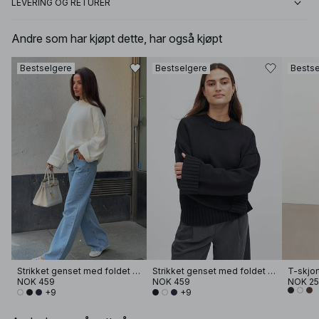
LEVERING OG RETURER
Andre som har kjøpt dette, har også kjøpt
Bestselgere
Bestselgere
Bestse
Strikket genset med foldet erme
Strikket genset med foldet erme
T-skjor
NOK 459
NOK 459
NOK 2
+9
+9