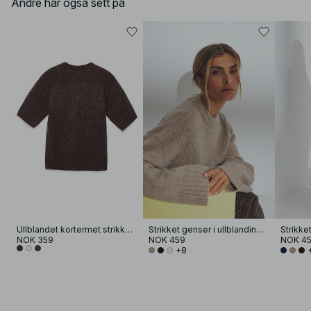
Andre har også sett på
Ullblandet kortermet strikkegenser
Strikket genser i ullblanding med rund hals
NOK 359
NOK 459
NOK 4
+8