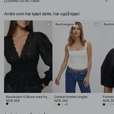
LEVERING OG RETURER
Andre som har kjøpt dette, har også kjøpt
Bestselgere
Bestse
Resirkulert lS Bluse med frynsete krage
Dobbel brettet singlet
NOK 459
NOK 259
NOK 2
+1