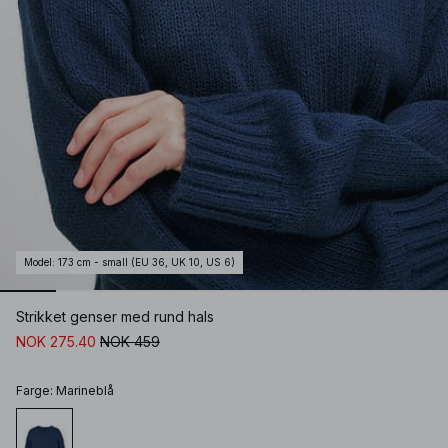
Model
:
173 cm - small (EU 36, UK 10, US 6)
Strikket genser med rund hals
NOK 275.40
NOK 459
Farge
:
Marineblå