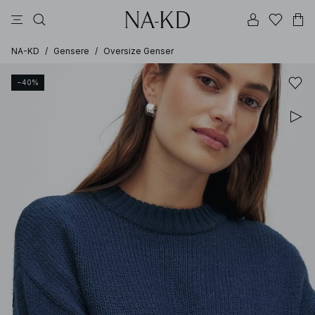
bukser
topper
kjoler
brune
hvite
NA-KD
/
Gensere
/
Oversize Genser
−40%