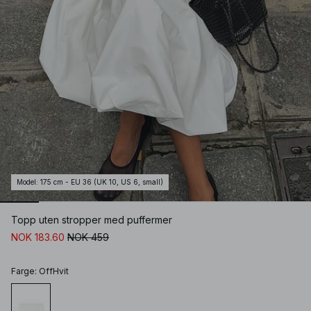
Model
:
175 cm - EU 36 (UK 10, US 6, small)
Topp uten stropper med puffermer
NOK 183.60
NOK 459
Farge
:
OffHvit