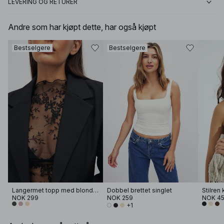
LEVERING OG RETURER
Andre som har kjøpt dette, har også kjøpt
Bestselgere
Bestselgere
Langermet topp med blonder
Dobbel brettet singlet
Stilren
NOK 299
NOK 259
NOK 4
+1