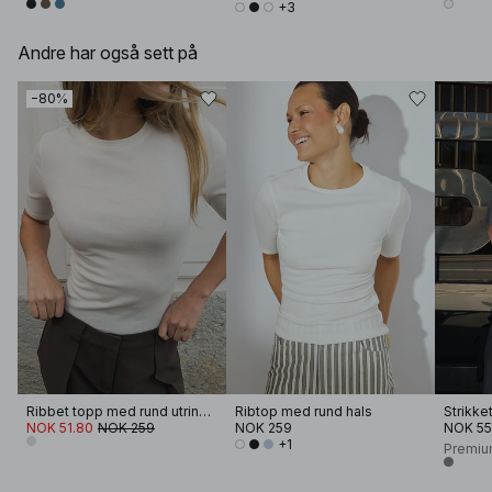
+3
Andre har også sett på
−80%
Ribbet topp med rund utringning
Ribtop med rund hals
NOK 51.80
NOK 259
NOK 259
NOK 5
+1
Premiu