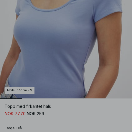
Model
:
177 cm - S
Topp med firkantet hals
NOK 77.70
NOK 259
Farge
:
Blå