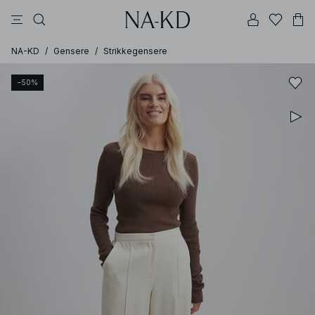
langermete topper
topper
bukser
kjoler
brune
NA-KD
/
Gensere
/
Strikkegensere
−50%