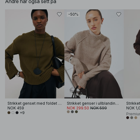
Andre har også sett på
−50%
Strikket genset med foldet erme
Strikket genser i ullblanding med rund hals
NOK 459
NOK 299.50
NOK 599
NOK 1,
+9
Premiu