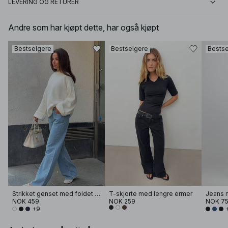
LEVERING OG RETURER
Andre som har kjøpt dette, har også kjøpt
Bestselgere
Bestselgere
Bestse
Strikket genset med foldet erme
T-skjorte med lengre ermer
Jeans m
NOK 459
NOK 259
NOK 7
+9