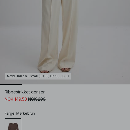
Model
:
160 cm - small (EU 36, UK 10, US 6)
Ribbestrikket genser
NOK 149.50
NOK 299
Farge
:
Mørkebrun