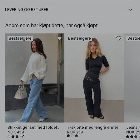
LEVERING OG RETURER
Andre som har kjøpt dette, har også kjøpt
Bestselgere
Bestselgere
Bestse
Strikket genset med foldet erme
T-skjorte med lengre ermer
Jeans m
NOK 459
NOK 259
NOK 7
+9