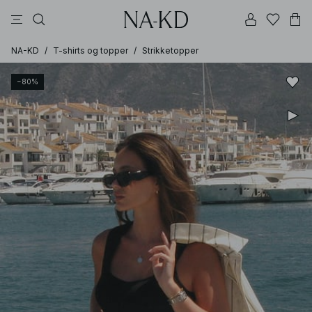
langermete topper
topper
bukser
kjoler
brune
NA-KD
/
T-shirts og topper
/
Strikketopper
−80%