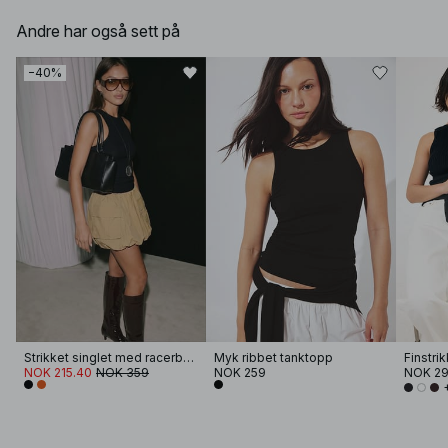
Andre har også sett på
−40%
Strikket singlet med racerback
Myk ribbet tanktopp
Finstri
NOK 215.40
NOK 359
NOK 259
NOK 2