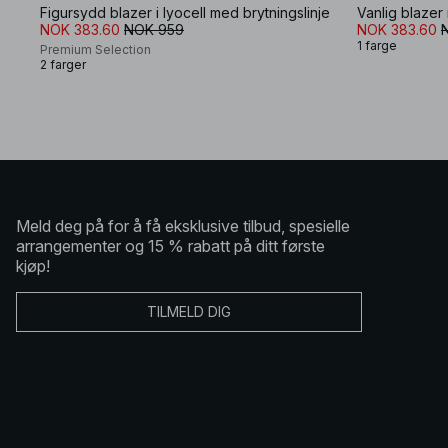
Figursydd blazer i lyocell med brytningslinje
Vanlig blazer
NOK 383.60
NOK 959
NOK 383.60
1 farge
Premium Selection
2 farger
Meld deg på for å få eksklusive tilbud, spesielle
arrangementer og 15 % rabatt på ditt første
kjøp!
TILMELD DIG