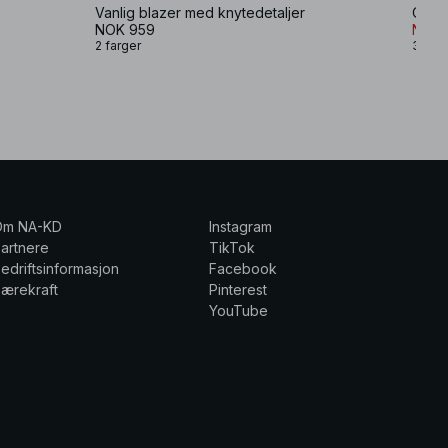
Vanlig blazer med knytedetaljer
Over
NOK 959
NOK 
2 farger
3 farg
Om NA-KD
Instagram
artnere
TikTok
edriftsinformasjon
Facebook
ærekraft
Pinterest
YouTube