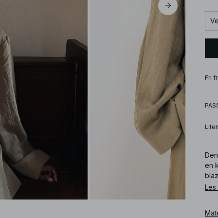
Ve
Fri 
PAS
Lite
Den
en 
blaz
Les
Art
Mat