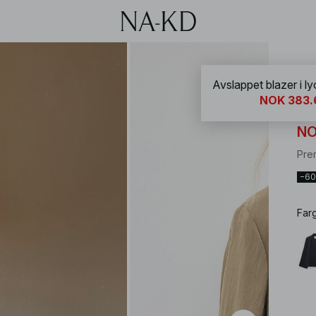
NA-
Avslappet blazer i ly
NOK 383.
Avs
NO
Pre
−6
Far