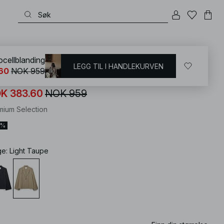
KD
/
Kontorklær
/
Figursydd blazer
ocellblanding
LEGG TIL I HANDLEKURVEN
60
NOK 959
lappet blazer i lyocellblanding
K 383.60
NOK 959
mium Selection
0%
ge
:
Light Taupe