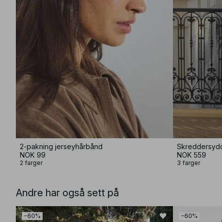
2-pakning jerseyhårbånd
Skreddersydd
NOK 99
NOK 559
2 farger
3 farger
Andre har også sett på
−60%
−60%