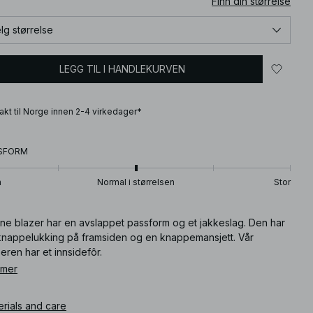
Finn din størrelse
lg størrelse
LEGG TIL I HANDLEKURVEN
frakt til Norge innen 2-4 virkedager*
SFORM
n
Normal i størrelsen
Stor
ne blazer har en avslappet passform og et jakkeslag. Den har
knappelukking på framsiden og en knappemansjett. Vår
eren har et innsidefôr.
 mer
ikkelnummer
:
1100-012824-0119
erials and care