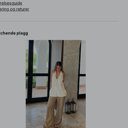
rrelsesguide
ering og returer
chende plagg