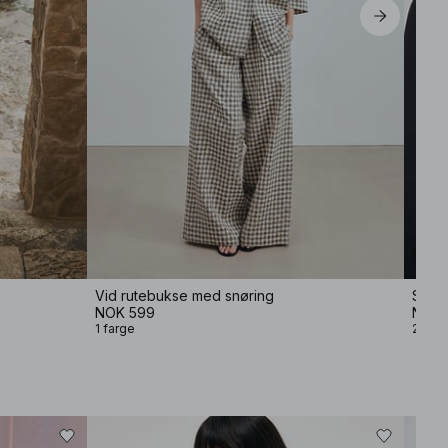
Vid rutebukse med snøring
Soft 
NOK 599
NOK 
1 farge
2 farg
−50