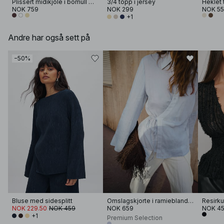
Plissert midikjole i bomull med korte ermer
3/4 topp i jersey
NOK 759
NOK 299
NOK 5
+1
Andre har også sett på
−50%
Bluse med sidesplitt
Omslagskjorte i ramieblanding
NOK 229.50
NOK 459
NOK 659
NOK 4
+1
Premium Selection