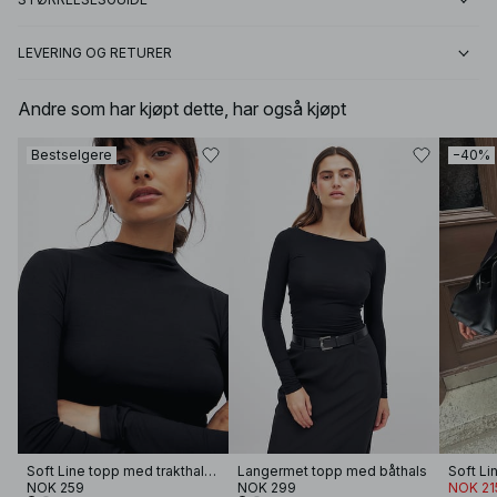
LEVERING OG RETURER
Andre som har kjøpt dette, har også kjøpt
Bestselgere
−40%
Soft Line topp med trakthals og lange ermer
Langermet topp med båthals
Soft Li
NOK 259
NOK 299
NOK 21