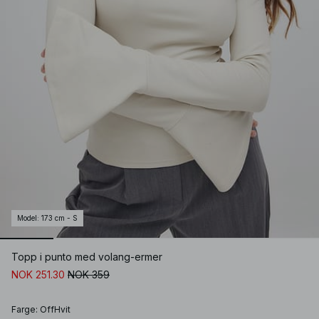
Model
:
173 cm - S
Topp i punto med volang-ermer
NOK 251.30
NOK 359
Farge
:
OffHvit