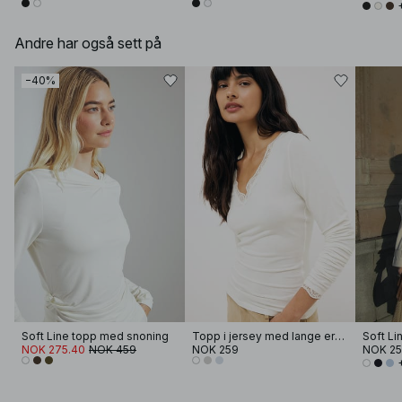
Andre har også sett på
−40%
Soft Line topp med snoning
Topp i jersey med lange ermer og blondedetaljer
NOK 275.40
NOK 459
NOK 259
NOK 2