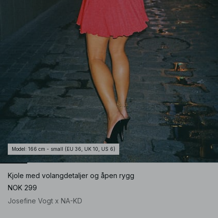
Model
:
166 cm - small (EU 36, UK 10, US 6)
Kjole med volangdetaljer og åpen rygg
NOK 299
Josefine Vogt x NA-KD