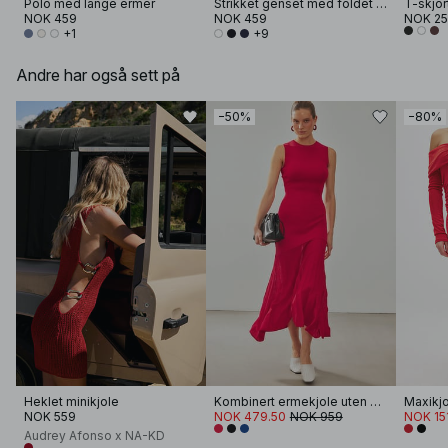
Polo med lange ermer
Strikket genset med foldet erme
T-skjor
NOK 459
NOK 459
NOK 2
+1
+9
Andre har også sett på
−50%
−80%
Heklet minikjole
Kombinert ermekjole uten ermer
Maxikjo
NOK 559
NOK 479.50
NOK 959
NOK 15
Audrey Afonso x NA-KD