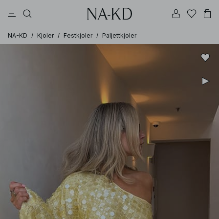
bukser
kjoler
topper
brune
beige
NA-KD
/
Kjoler
/
Festkjoler
/
Paljettkjoler