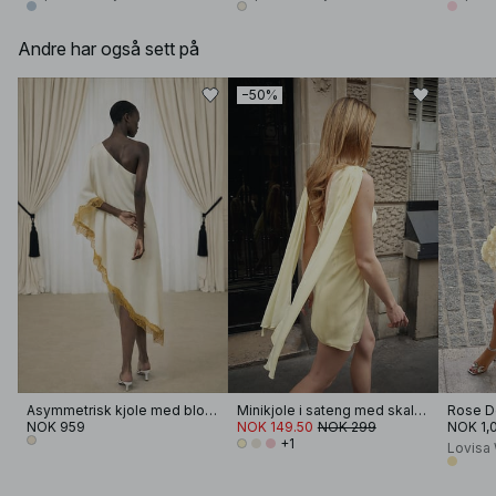
Andre har også sett på
−50%
Asymmetrisk kjole med blondekant
Minikjole i sateng med skaldetaljer
Rose De
NOK 959
NOK 149.50
NOK 299
NOK 1,
+1
Lovisa 