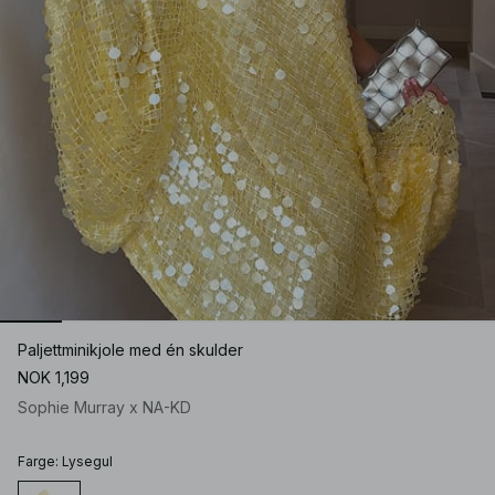
Paljettminikjole med én skulder
NOK 1,199
Sophie Murray x NA-KD
Farge
:
Lysegul