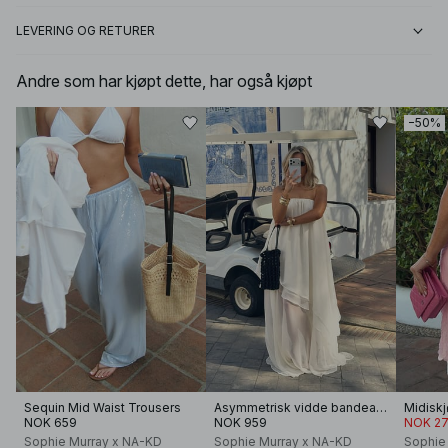
LEVERING OG RETURER
Andre som har kjøpt dette, har også kjøpt
−50%
Sequin Mid Waist Trousers
Asymmetrisk vidde bandeau-kjole
NOK 659
NOK 959
NOK 27
Sophie Murray x NA-KD
Sophie Murray x NA-KD
Sophie