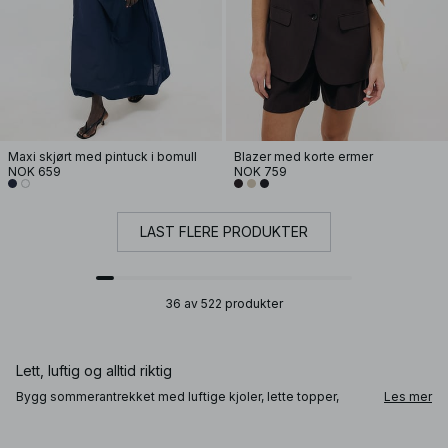
Maxi skjørt med pintuck i bomull
Blazer med korte ermer
NOK 659
NOK 759
LAST FLERE PRODUKTER
36 av 522 produkter
Lett, luftig og alltid riktig
Bygg sommerantrekket med luftige kjoler, lette topper,
Les mer
behagelige shorts og avslappede sett. Våre sommerklær er
laget av lette og behagelige materialer og designet med
ledige silhuetter som gir maksimal bevegelsesfrihet –