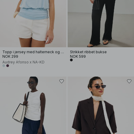
Topp i jersey med halterneck og åpen rygg
Strikket ribbet bukse
NOK 299
NOK 599
Audrey Afonso x NA-KD