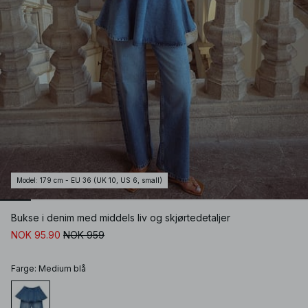
Model
:
179 cm - EU 36 (UK 10, US 6, small)
Bukse i denim med middels liv og skjørtedetaljer
NOK 95.90
NOK 959
Farge
:
Medium blå