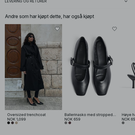
LEVERING OG RETURER
Andre som har kjøpt dette, har også kjøpt
Oversized trenchcoat
Ballerinasko med stroppedetaljer
Høye h
NOK 1,099
NOK 659
NOK 6