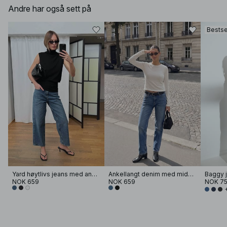
Andre har også sett på
Bestse
Yard høytlivs jeans med ankel
Ankellangt denim med middels liv
Baggy j
NOK 659
NOK 659
NOK 7