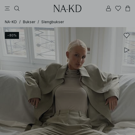
bukser
kjoler
topper
svarte
dyp brun
NA-KD
/
Bukser
/
Slengbukser
−80%