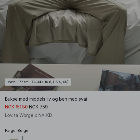
Model
:
177 cm - EU 34 (UK 8, US 4, XS)
Bukse med middels liv og ben med svai
NOK 151.80
NOK 759
Lovisa Worge x NA-KD
Farge
:
Beige