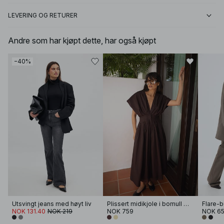
LEVERING OG RETURER
Andre som har kjøpt dette, har også kjøpt
−40%
Utsvingt jeans med høyt liv
Plissert midikjole i bomull med korte ermer
Flare-b
NOK 131.40
NOK 219
NOK 759
NOK 6