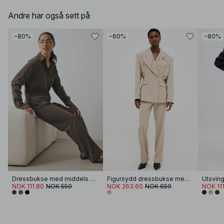
Andre har også sett på
−80%
−60%
−80%
Dressbukse med middels høyt liv
Figursydd dressbukse med middels liv
NOK 111.80
NOK 559
NOK 263.60
NOK 659
NOK 11