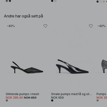
Andre har også sett på
−40%
−40%
Glitrende pumps i mesh
Smale pumps med tå og slingback
Pumps 
NOK 395.40
NOK 659
NOK 659
NOK 39