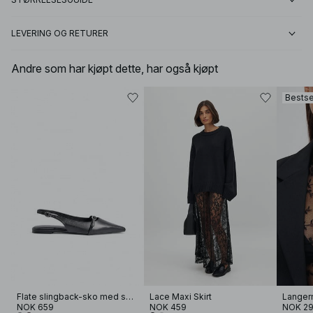
LEVERING OG RETURER
Andre som har kjøpt dette, har også kjøpt
Bestse
Flate slingback-sko med spennedetaljer
Lace Maxi Skirt
NOK 659
NOK 459
NOK 2