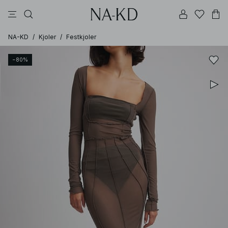
bukser
topper
kjoler
brune
hvite
NA-KD
/
Kjoler
/
Festkjoler
−80%