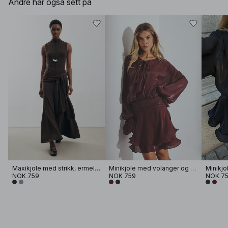
Andre har også sett på
Maxikjole med strikk, ermeløs og sømdetaljer
Minikjole med volanger og rysjer i livet
NOK 759
NOK 759
NOK 7