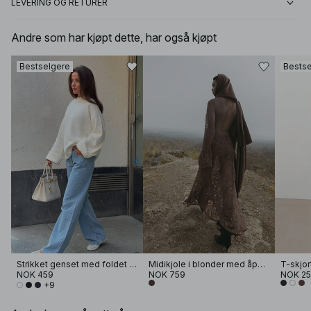
LEVERING OG RETURER
Andre som har kjøpt dette, har også kjøpt
Bestselgere
Bestse
Strikket genset med foldet erme
Midikjole i blonder med åpen rygg
T-skjor
NOK 459
NOK 759
NOK 2
+9