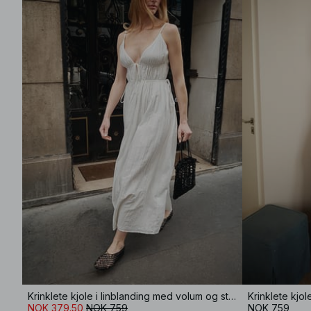
Krinklete kjole i linblanding med volum og stropper
NOK 379.50
NOK 759
NOK 759