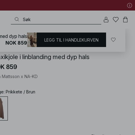
 med dyp hals
LEGG TIL I HANDLEKURVEN
KD
/
Sommerklær
/
Sommerkjoler
/
Maxikjoler sommer
NOK 859
ikjole i linblanding med dyp hals
K 859
 Mattsson x NA-KD
ge
:
Prikkete / Brun