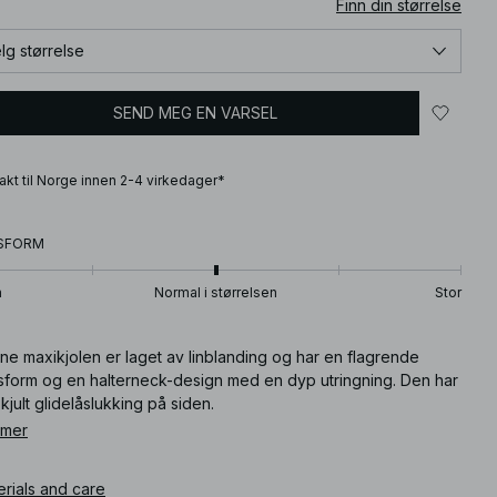
Finn din størrelse
lg størrelse
SEND MEG EN VARSEL
frakt til Norge innen 2-4 virkedager*
SFORM
n
Normal i størrelsen
Stor
e maxikjolen er laget av linblanding og har en flagrende
sform og en halterneck-design med en dyp utringning. Den har
kjult glidelåslukking på siden.
 mer
ikkelnummer
:
1727-000220-2099
erials and care