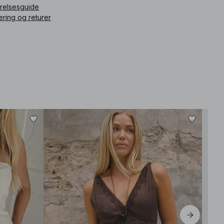
rrelsesguide
ering og returer
Best