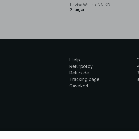
Lovisa Wallin x NA-KD
2 farger
Hjelp
Returpolicy
P
Returside
B
Tracking page
B
Gavekort