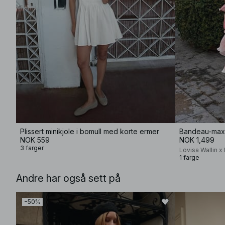
Plissert minikjole i bomull med korte ermer
Bandeau-maxi
NOK 559
NOK 1,499
3 farger
Lovisa Wallin 
1 farge
Andre har også sett på
−50%