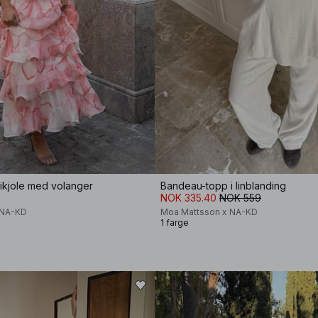
kjole med volanger
Bandeau-topp i linblanding
NOK 335.40
NOK 559
x NA-KD
Moa Mattsson x NA-KD
1 farge