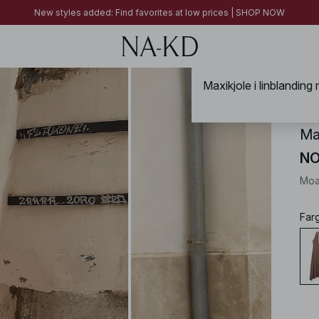
FINAL SALE | SHOP NOW
New styles added: Find favorites at low prices | SHOP NOW
FINAL SALE | SHOP NOW
Maxikjole i linblanding
NA-
Max
NO
Moa
Far