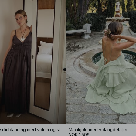
Krinklete kjole i linblanding med volum og stropper
Maxikjole med volangdetaljer
NOK 1,599