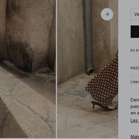
Ve
Fri 
PAS
Lite
Denn
pas
en s
Les
Art
Mat