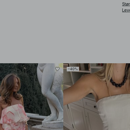
Stø
Lev
−40%