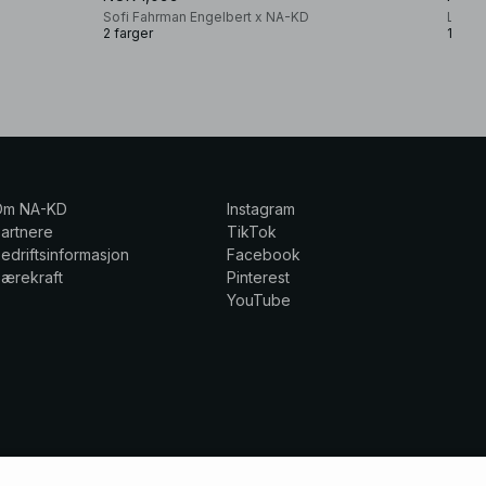
Sofi Fahrman Engelbert x NA-KD
Lovis
2 farger
1 farg
Om NA-KD
Instagram
artnere
TikTok
edriftsinformasjon
Facebook
ærekraft
Pinterest
YouTube