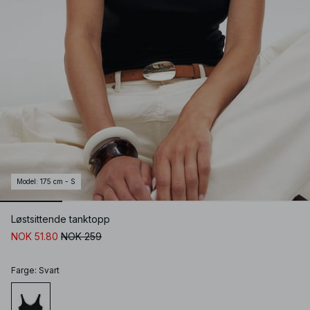
Model
:
175 cm - S
Løstsittende tanktopp
NOK 51.80
NOK 259
Farge
:
Svart