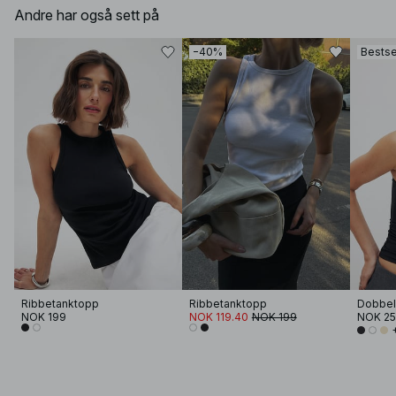
Andre har også sett på
−40%
Bestse
Ribbetanktopp
Ribbetanktopp
Dobbel 
NOK 199
NOK 119.40
NOK 199
NOK 2