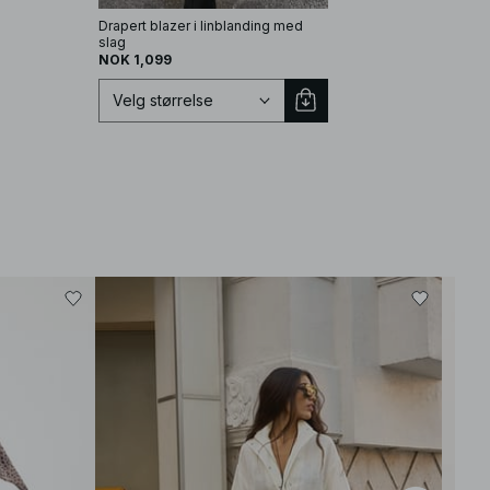
Drapert blazer i linblanding med
slag
NOK 1,099
Velg størrelse
Velg størrelse
EU 32
EU 34
Best
EU 36
EU 38
EU 40
EU 42
EU 44