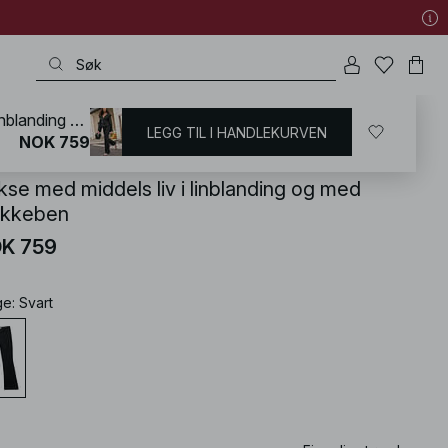
Bukse med middels liv i linblanding og med klokkeben
LEGG TIL I HANDLEKURVEN
KD
/
Linklær
/
Linbukser
NOK 759
kse med middels liv i linblanding og med
okkeben
K 759
ge
:
Svart