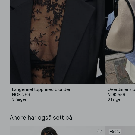
Langermet topp med blonder
Overdimensjon
NOK 299
NOK 559
3 farger
6 farger
Andre har også sett på
−50%