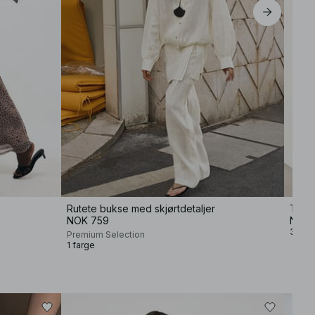
Rutete bukse med skjørtdetaljer
T-skj
NOK 759
NOK 
3 farg
Premium Selection
1 farge