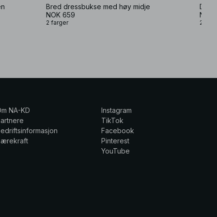
en
Bred dressbukse med høy midje
Dress
NOK 659
NOK 
2 farger
2 farg
Om NA-KD
Instagram
artnere
TikTok
edriftsinformasjon
Facebook
ærekraft
Pinterest
YouTube