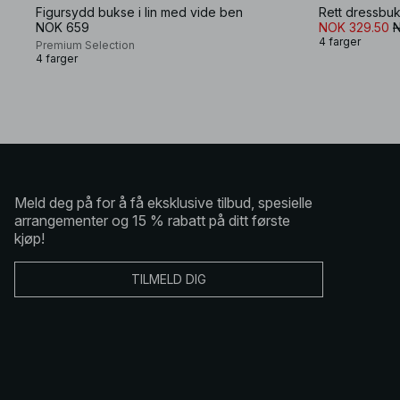
Figursydd bukse i lin med vide ben
Rett dressbuks
NOK 659
NOK 329.50
4 farger
Premium Selection
4 farger
Meld deg på for å få eksklusive tilbud, spesielle
arrangementer og 15 % rabatt på ditt første
kjøp!
TILMELD DIG