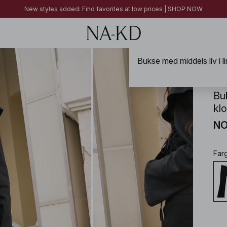
FINAL SALE | SHOP NOW
New styles added: Find favorites at low prices | SHOP NOW
FINAL SALE | SHOP NOW
NA-
Bu
kl
NO
Far