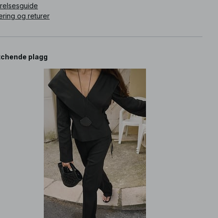
rrelsesguide
ering og returer
chende plagg