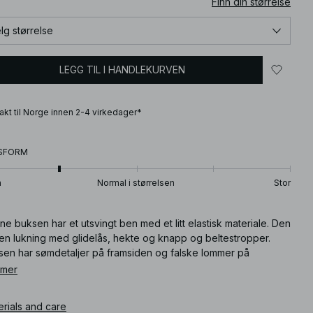
Finn din størrelse
lg størrelse
LEGG TIL I HANDLEKURVEN
frakt til Norge innen 2-4 virkedager*
SFORM
n
Normal i størrelsen
Stor
e buksen har et utsvingt ben med et litt elastisk materiale. Den
 en lukning med glidelås, hekte og knapp og beltestropper.
sen har sømdetaljer på framsiden og falske lommer på
siden.
 mer
ikkelnummer
:
1100-013145-0002
erials and care