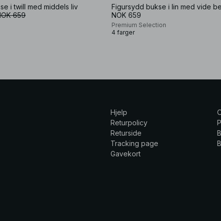
e i twill med middels liv
Figursydd bukse i lin med vide b
NOK 659
NOK 659
Premium Selection
4 farger
Hjelp
Returpolicy
P
Returside
B
Tracking page
B
Gavekort