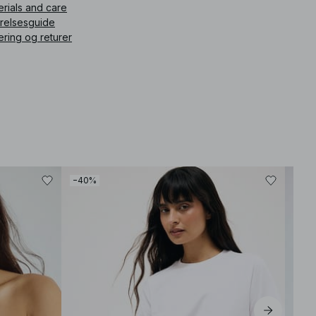
erials and care
rrelsesguide
ering og returer
−40%