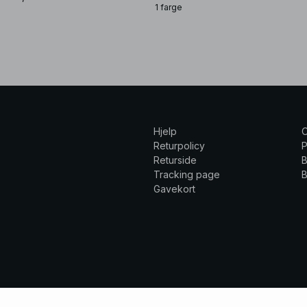
1 farge
Hjelp
Returpolicy
P
Returside
B
Tracking page
B
Gavekort