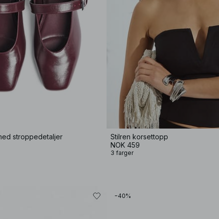
med stroppedetaljer
Stilren korsettopp
NOK 459
3 farger
−40%