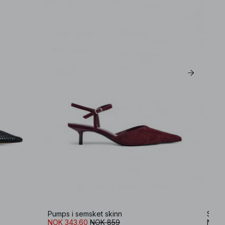
Pumps i semsket skinn
Sling
NOK 343.60
NOK 859
NOK 