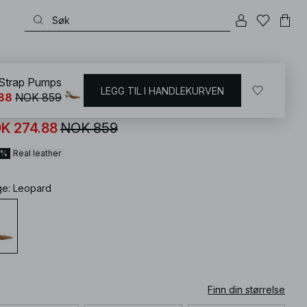
KD
/
Sko
/
Skinnsko
 Strap Pumps
LEGG TIL I HANDLEKURVEN
88
NOK 859
ather Pointy Ankle Strap Pumps
K 274.88
NOK 859
8%
Real leather
ge
:
Leopard
Finn din størrelse