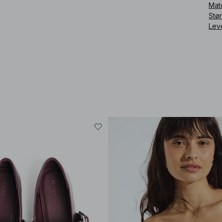
Mat
Stø
Lev