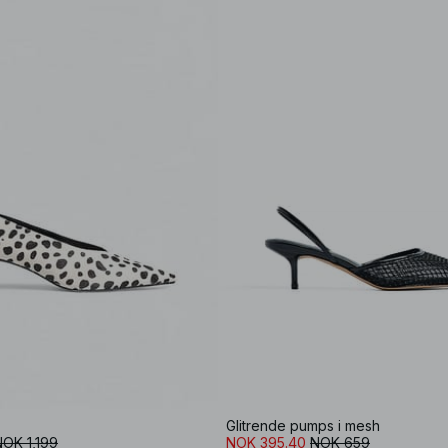
Glitrende pumps i mesh
NOK 1,199
NOK 395.40
NOK 659