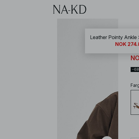
NA-
Leather Pointy Ankle
NOK 274.
Le
NO
−6
Far