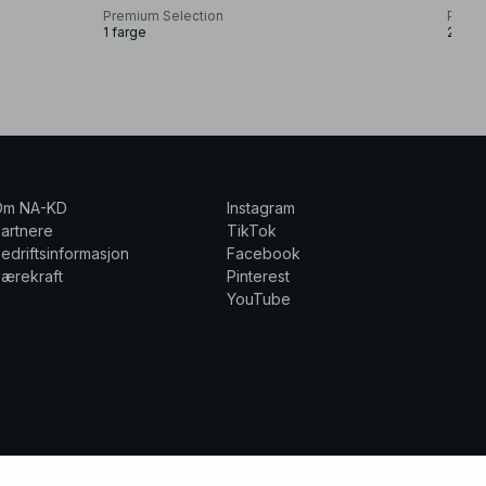
Premium Selection
Premi
1 farge
2 farg
Om NA-KD
Instagram
artnere
TikTok
edriftsinformasjon
Facebook
ærekraft
Pinterest
YouTube