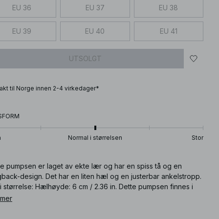
EU 36
EU 37
EU 38
EU 39
EU 40
EU 41
UTSOLGT
frakt til Norge innen 2-4 virkedager*
SFORM
n
Normal i størrelsen
Stor
te pumpsen er laget av ekte lær og har en spiss tå og en
gback-design. Det har en liten hæl og en justerbar ankelstropp.
i størrelse: Hælhøyde: 6 cm / 2.36 in. Dette pumpsen finnes i
pardmønstret.
 mer
ikkelnummer
:
1100-009855-0141