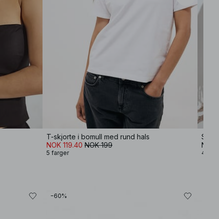
T-skjorte i bomull med rund hals
Strik
NOK 119.40
NOK 199
NOK 
5 farger
4 farg
−60%