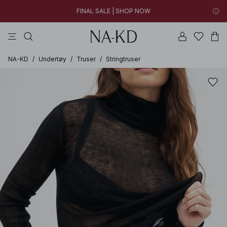
FINAL SALE | SHOP NOW
topper
bukser
kjoler
brune
svarte
New styles added: Find favorites at low prices | SHOP NOW
FINAL SALE | SHOP NOW
NA-KD
/
Undertøy
/
Truser
/
Stringtruser