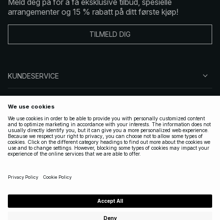
Meld deg på for å få eksklusive tilbud, spesielle
arrangementer og 15 % rabatt på ditt første kjøp!
TILMELD DIG
KUNDESERVICE
OM OSS
FØLG OSS
LOVLIG
NORWAY
|
NORSK