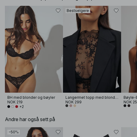
Bestselgere
BH med blonder og bøyler
Langermet topp med blonder
NOK 219
NOK 299
NOK 2
+2
Andre har også sett på
−50%