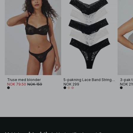
Truse med blonder
5-pakning Lace Band Stringtanga
3-pak t
NOK 79.50
NOK 159
NOK 299
NOK 21