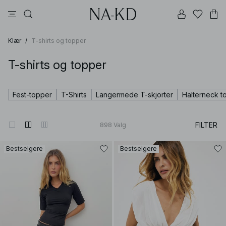
bukser
topper
kjoler
svarte
brune
Klær
/
T-shirts og topper
T-shirts og topper
Fest-topper
T-Shirts
Langermede T-skjorter
Halterneck t
FILTER
898
Valg
Bestselgere
Bestselgere