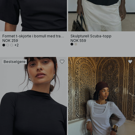
Formet t-skjorte i bomull med traktformet hals
Skulpturell Scuba-topp
NOK 259
NOK 559
+2
Bestselgere