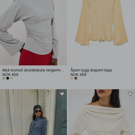
Myk bomull skulderpute langermet T-skjorte
Åpen rygg drapert topp
NOK 459
NOK 459