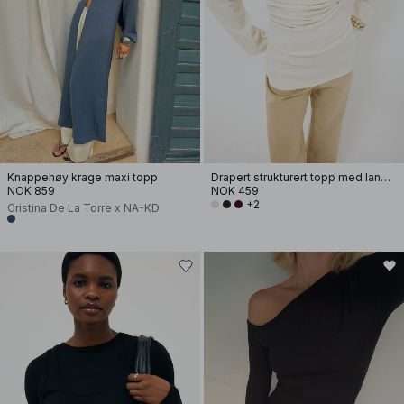
Knappehøy krage maxi topp
Drapert strukturert topp med lange ermer
NOK 859
NOK 459
+2
Cristina De La Torre x NA-KD