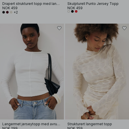
Drapert strukturert topp med lange ermer
Skulpturell Punto Jersey Topp
NOK 459
NOK 459
+2
Langermet jerseytopp med avrundet kant
Strukturert langermet topp
NOK 299
NOK 359