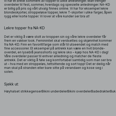
vi har et bredt sortiment av
topper
til ulike anledninger. Man trenger
overdeler til fest, sommer, hverdags og spesielle anledninger. NA-KD
er billig på pris og vårt utvalg finnes online. Vi har for eksempel lekre
blondeskjorter, stroppeløse topper, lekre T-skjorter i ulike farger, åpen
rygg eller korte topper. Vi lover at våre kunder ser bra ut!
Lekre topper fra NA-KD
Det er viktig å være stolt av kroppen sin og våre lekre overdeler får
frem en vakker look. Femininitet skal verdsettes og skjønnhet kommer
fra NA-KD. Finn en favorittfarge som står til utseendet og match med
fine accessoirer. Et eksempel på antrekk kan være en hvit blonde-
overdel, en lyseblå jeansshorts og lekre sko – kjøp hos NA-KD i dag!
Våre overdeler passer til enhver anledning og matcher de fleste
antrekk. Det er viktig å føle seg komfortabel samtidig som man ser bra
ut – hva med en stroppeløs, tettsittende og sort topp! Det er deilig når
man skal på stranden eller bare sitte på verandaen og kose seg i
solen.
Sjekk ut:
Høyhalset strikkegenser
Bikini underdeler
Bikini overdeler
Badedrakter
Buks