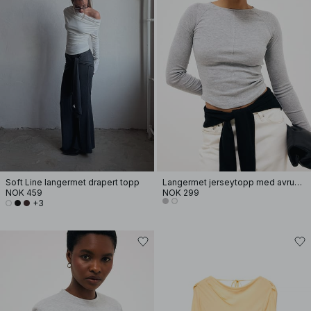
Soft Line langermet drapert topp
Langermet jerseytopp med avrundet kant
NOK 459
NOK 299
+3