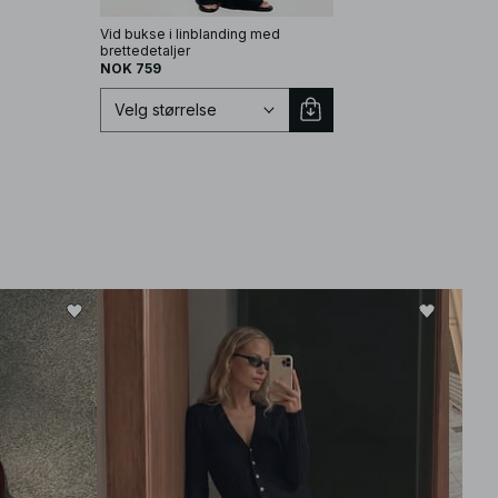
Vid bukse i linblanding med
brettedetaljer
NOK 759
Velg størrelse
Velg størrelse
EU 32
EU 34
−40
EU 36
EU 38
EU 40
EU 42