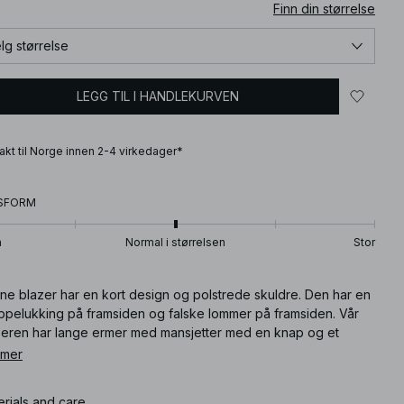
Finn din størrelse
lg størrelse
LEGG TIL I HANDLEKURVEN
frakt til Norge innen 2-4 virkedager*
SFORM
n
Normal i størrelsen
Stor
ne blazer har en kort design og polstrede skuldre. Den har en
ppelukking på framsiden og falske lommer på framsiden. Vår
zeren har lange ermer med mansjetter med en knap og et
idefôr.
 mer
ikkelnummer
:
1100-013069-0002
erials and care