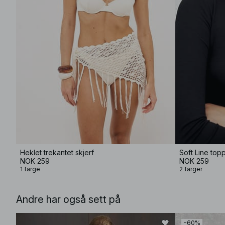
Heklet trekantet skjerf
Soft Line top
NOK 259
NOK 259
1 farge
2 farger
Andre har også sett på
−60%