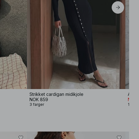
EU 44
Strikket cardigan midikjole
Avsla
NOK 859
NOK 
3 farger
1 farg
−40