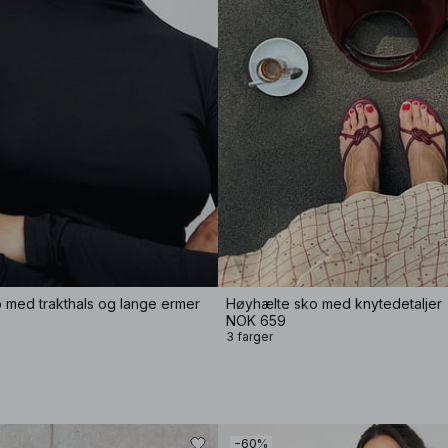
p med trakthals og lange ermer
Høyhælte sko med knytedetaljer
NOK 659
3 farger
−60%