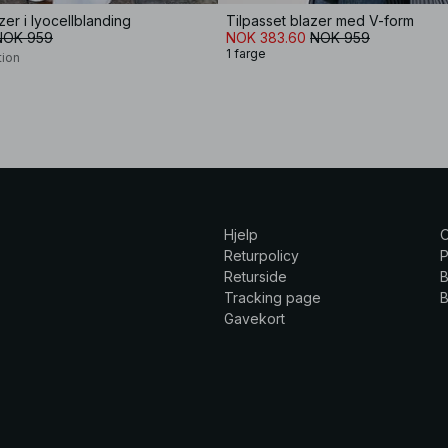
zer i lyocellblanding
Tilpasset blazer med V-form
NOK 959
NOK 383.60
NOK 959
1 farge
tion
Hjelp
Returpolicy
P
Returside
B
Tracking page
B
Gavekort