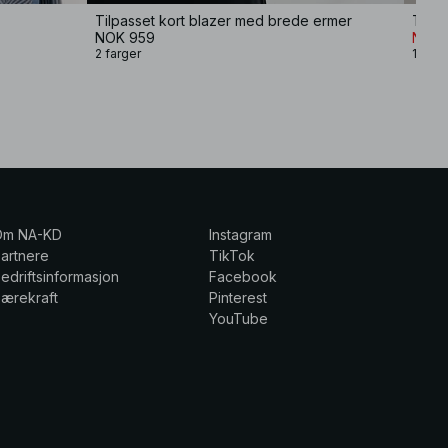
Tilpasset kort blazer med brede ermer
Tetts
NOK 959
NOK 
2 farger
1 farg
Om NA-KD
Instagram
artnere
TikTok
edriftsinformasjon
Facebook
ærekraft
Pinterest
YouTube