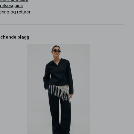
rrelsesguide
ering og returer
chende plagg