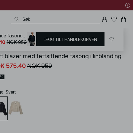
Kort blazer med tettsittende fasong i linblanding
LEGG TIL I HANDLEKURVEN
KD
/
Blazere
/
Kort blazer
40
NOK 959
t blazer med tettsittende fasong i linblanding
K 575.40
NOK 959
0%
ge
:
Svart