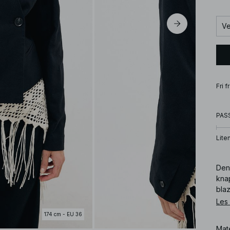
Ve
Fri 
PAS
Lite
Den
kna
bla
inns
Les
174 cm - EU 36
Art
Mat