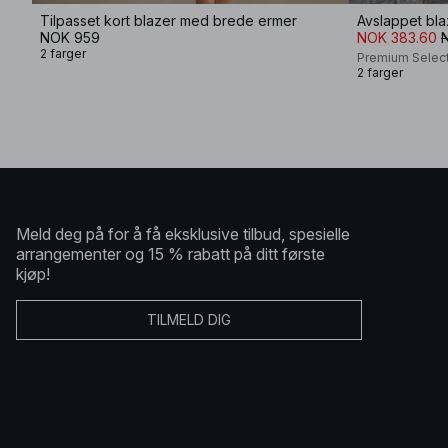
Tilpasset kort blazer med brede ermer
Avslappet bla
NOK 959
NOK 383.60
2 farger
Premium Selec
2 farger
Meld deg på for å få eksklusive tilbud, spesielle
arrangementer og 15 % rabatt på ditt første
kjøp!
TILMELD DIG