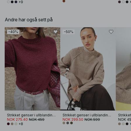
+9
Andre har også sett på
−40%
−50%
Strikket genser i ullblanding med rund hals
Strikket genser i ullblanding med rund hals
NOK 275.40
NOK 459
NOK 299.50
NOK 599
NOK 4
+8