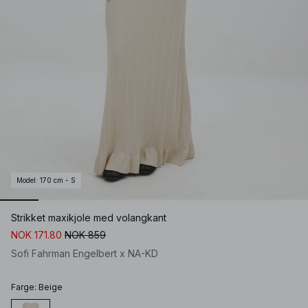
Model
:
170 cm - S
Strikket maxikjole med volangkant
NOK 171.80
NOK 859
Sofi Fahrman Engelbert x NA-KD
Farge
:
Beige