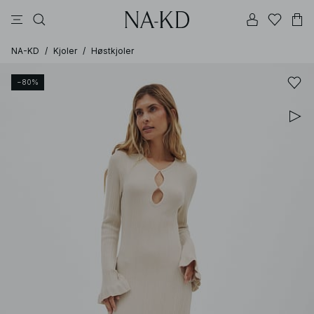
bukser
topper
svarte
brune
hvite
NA-KD
/
Kjoler
/
Høstkjoler
−80%