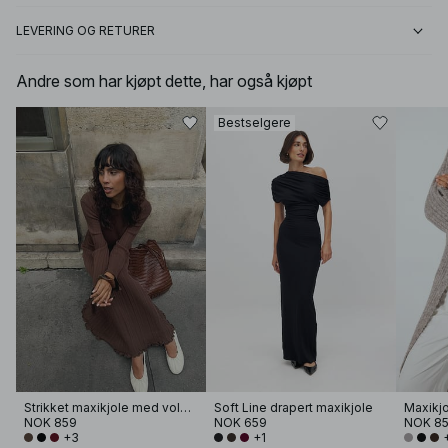
LEVERING OG RETURER
Andre som har kjøpt dette, har også kjøpt
Bestselgere
Strikket maxikjole med volanger og rund hals
Soft Line drapert maxikjole
NOK 859
NOK 659
NOK 8
+3
+1