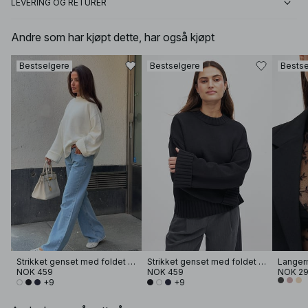
LEVERING OG RETURER
Andre som har kjøpt dette, har også kjøpt
Bestselgere
Bestselgere
Bestse
Strikket genset med foldet erme
Strikket genset med foldet erme
NOK 459
NOK 459
NOK 2
+9
+9