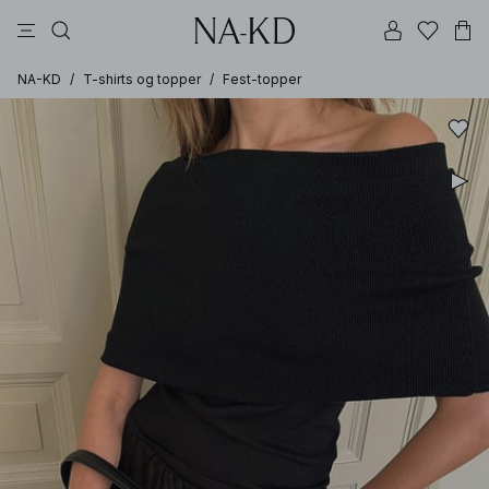
bukser
kjoler
topper
svarte
dyp brun
NA-KD
/
T-shirts og topper
/
Fest-topper