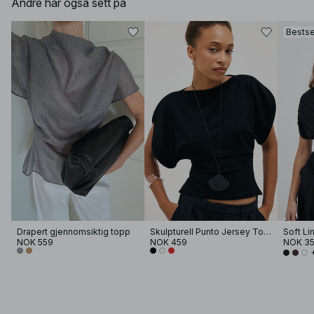
Andre har også sett på
Bestse
Drapert gjennomsiktig topp
Skulpturell Punto Jersey Topp
NOK 559
NOK 459
NOK 3