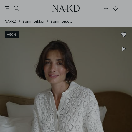
bukser
topper
kjoler
brune
beige
NA-KD
/
Sommerklær
/
Sommersett
−80%