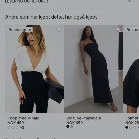
LEVERING OG RETURER
Andre som har kjøpt dette, har også kjøpt
Bestselgere
Bestse
Topp med V-hals
Vid tube-maxikjole
NOK 459
NOK 659
NOK 2
+2