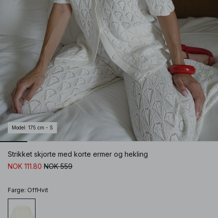
Model
:
175 cm - S
Strikket skjorte med korte ermer og hekling
NOK 111.80
NOK 559
Farge
:
OffHvit