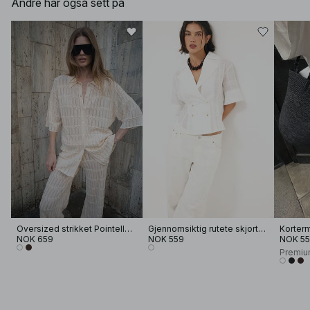
Andre har også sett på
Oversized strikket Pointelle skjorte
Gjennomsiktig rutete skjorte med korte ermer
Korterme
NOK 659
NOK 559
NOK 5
Premiu