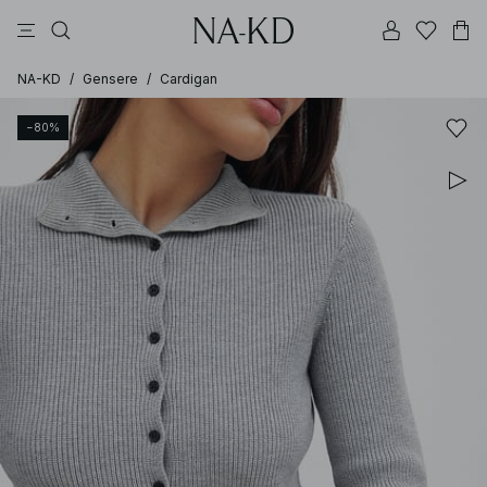
bukser
topper
kjoler
svarte
brune
NA-KD
/
Gensere
/
Cardigan
−80%