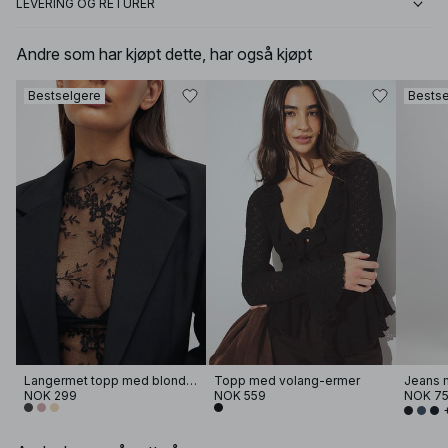
LEVERING OG RETURER
Andre som har kjøpt dette, har også kjøpt
Bestselgere
Bestse
Langermet topp med blonder
Topp med volang-ermer
Jeans m
NOK 299
NOK 559
NOK 7