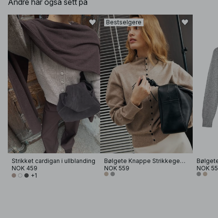
Andre har også sett på
Bestselgere
Strikket cardigan i ullblanding
Bølgete Knappe Strikkegenser
NOK 459
NOK 559
NOK 5
+1