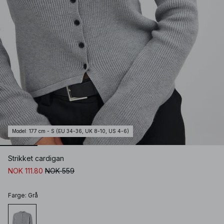
Model
:
177 cm - S (EU 34-36, UK 8-10, US 4-6)
Strikket cardigan
NOK 111.80
NOK 559
Farge
:
Grå