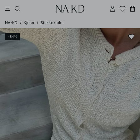
bukser
topper
kjoler
svarte
brune
NA-KD
/
Kjoler
/
Strikkekjoler
−84%