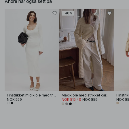
Andre har også sett på
−40%
Finstrikket midikjole med trompetermer
Maxikjole med strikket cardigan i ullblanding
Finstri
NOK 559
NOK 515.40
NOK 859
NOK 8
+1