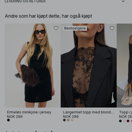
LEVERING OG RETURER
Andre som har kjøpt dette, har også kjøpt
Bestselgere
Ermeløs minikjole i jersey
Langermet topp med blonder
Topp i 
NOK 299
NOK 299
NOK 2