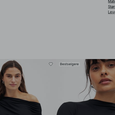
Mat
Stø
Lev
Bestselgere