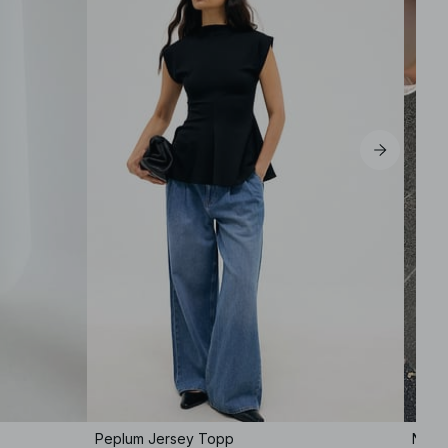
Peplum Jersey Topp
Nøkke