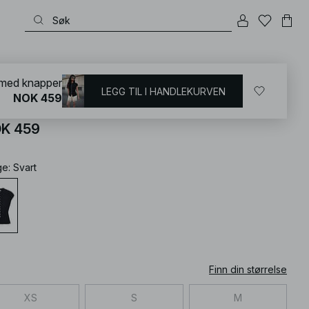
KD
/
T-shirts og topper
/
Strikketopper
 med knapper
LEGG TIL I HANDLEKURVEN
NOK 459
rikket topp med knapper
K 459
ge
:
Svart
Finn din størrelse
XS
S
M