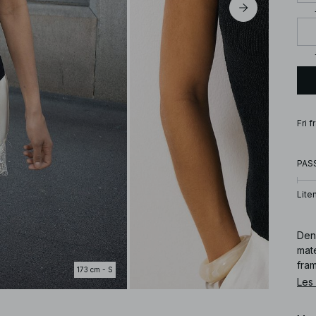
Fri 
PAS
Lite
Denn
mat
fra
173 cm - S
Les
Art