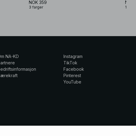
NOK 359
NOK 
3 farger
1 farg
Om NA-KD
Instagram
artnere
TikTok
edriftsinformasjon
Facebook
ærekraft
Pinterest
YouTube