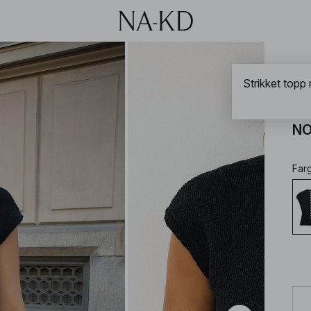
NA-
Strikket topp
St
NO
Far