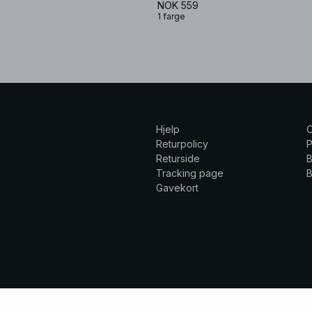
NOK 559
1 farge
Hjelp
Returpolicy
P
Returside
B
Tracking page
B
Gavekort