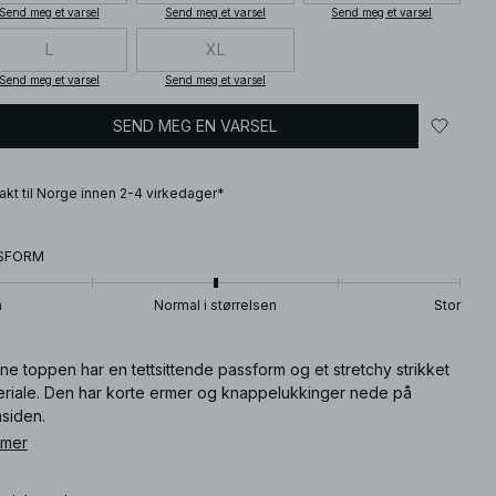
Send meg et varsel
Send meg et varsel
Send meg et varsel
L
XL
Send meg et varsel
Send meg et varsel
SEND MEG EN VARSEL
frakt til Norge innen 2-4 virkedager*
SFORM
n
Normal i størrelsen
Stor
e toppen har en tettsittende passform og et stretchy strikket
eriale. Den har korte ermer og knappelukkinger nede på
msiden.
 mer
ikkelnummer
:
1100-013457-0002