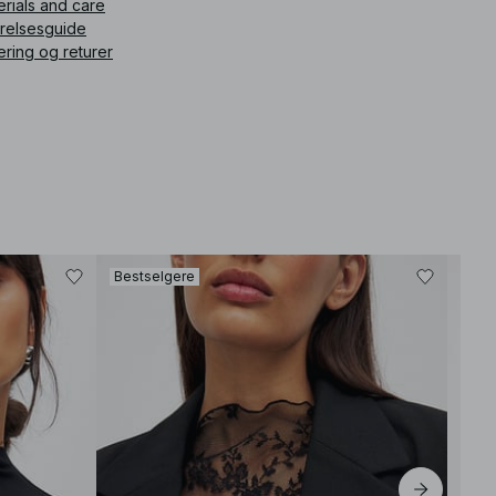
erials and care
rrelsesguide
ering og returer
Bestselgere