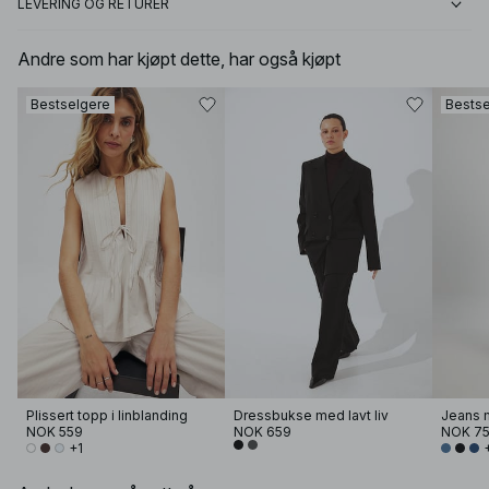
LEVERING OG RETURER
Andre som har kjøpt dette, har også kjøpt
Bestselgere
Bestse
Plissert topp i linblanding
Dressbukse med lavt liv
Jeans m
NOK 559
NOK 659
NOK 7
+1