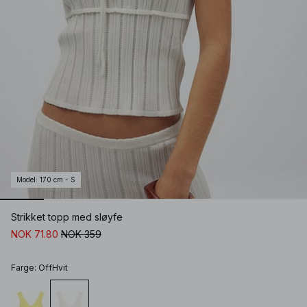
Model
:
170 cm - S
Strikket topp med sløyfe
NOK 71.80
NOK 359
Farge
:
OffHvit