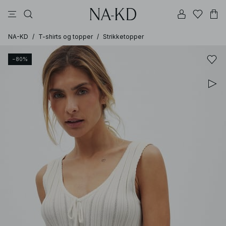
langermete topper
topper
bukser
kjoler
brune
NA-KD
/
T-shirts og topper
/
Strikketopper
−80%