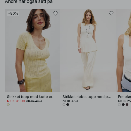
Andre har også sett på
−80%
Strikket topp med korte ermer og pointelle
Strikket ribbet topp med peplum
Ermeløs
NOK 91.80
NOK 459
NOK 459
NOK 2