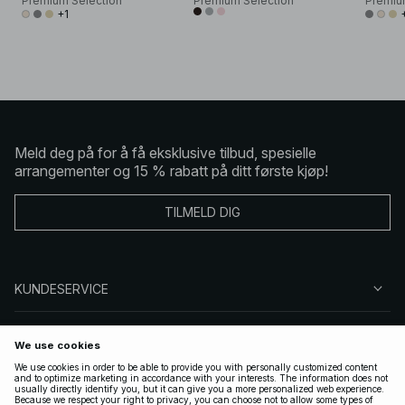
Premium Selection
Premium Selection
Premiu
+1
Meld deg på for å få eksklusive tilbud, spesielle
arrangementer og 15 % rabatt på ditt første kjøp!
TILMELD DIG
KUNDESERVICE
OM OSS
FØLG OSS