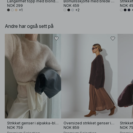
Langermet topp med blonder
Bomullsskjorte med brede ermer
NOK 299
NOK 459
NOK 4
+1
+2
Andre har også sett på
Strikket genser i alpakka-blanding med korte ermer
Oversized strikket genser i alpakka-blanding med rund hals
NOK 759
NOK 859
NOK 7