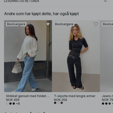
LEVERING OG RETURER
Andre som har kjøpt dette, har også kjøpt
Bestselgere
Bestselgere
Bestse
Strikket genset med foldet erme
T-skjorte med lengre ermer
Jeans m
NOK 459
NOK 259
NOK 7
+9