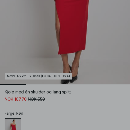
Model
:
177 cm - x-small (EU 34, UK 8, US 4)
Kjole med én skulder og lang splitt
NOK 167.70
NOK 559
Farge
:
Rød