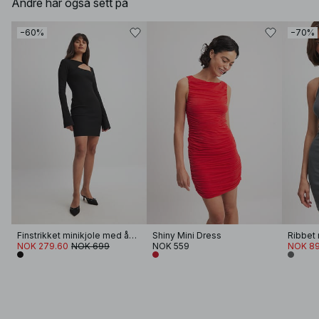
Andre har også sett på
−60%
−70%
Finstrikket minikjole med åpne partier
Shiny Mini Dress
Ribbet 
NOK 279.60
NOK 699
NOK 559
NOK 89