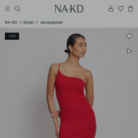
bukser
topper
kjoler
brune
svarte
NA-KD
/
Kjoler
/
Jerseykjoler
−70%