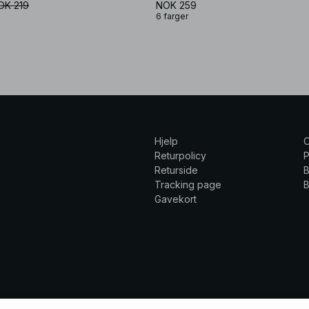
OK 219
NOK 259
6 farger
Hjelp
Returpolicy
P
Returside
B
Tracking page
B
Gavekort