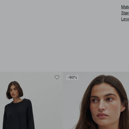
Mat
Stø
Lev
−80%