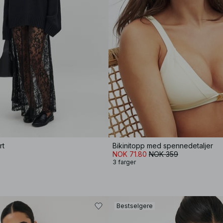
rt
Bikinitopp med spennedetaljer
NOK 71.80
NOK 359
3 farger
Bestselgere