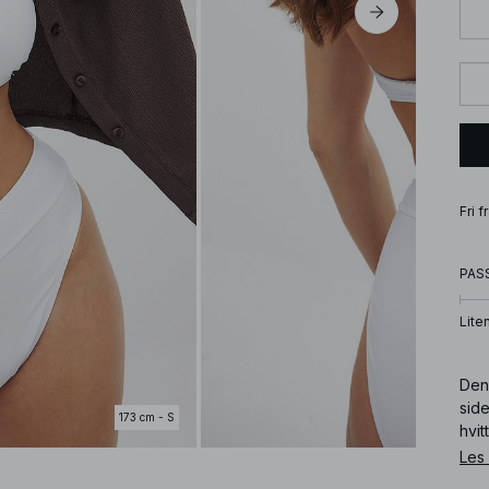
Fri 
PAS
Lite
Den
side
173 cm - S
hvitt
Les
Art