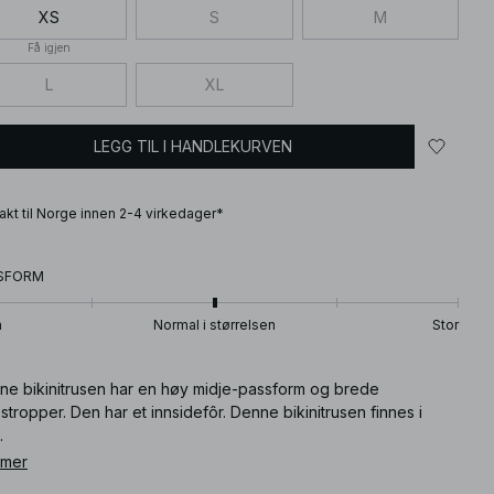
XS
S
M
Få igjen
L
XL
LEGG TIL I HANDLEKURVEN
frakt til Norge innen 2-4 virkedager*
SFORM
n
Normal i størrelsen
Stor
ne bikinitrusen har en høy midje-passform og brede
stropper. Den har et innsidefôr. Denne bikinitrusen finnes i
.
 mer
ikkelnummer
:
1100-010529-0001