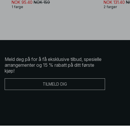
NOK 95.40
NOK 159
NOK 131.40
N
1 farge
2 farger
Meld deg på for å få eksklusive tilbud, spesielle
arrangementer og 15 % rabatt på ditt første
kjøp!
TILMELD DIG