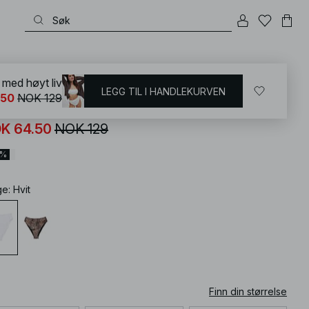
KD
/
Badetøy
/
Bikinier
/
Mix & match
e med høyt liv
LEGG TIL I HANDLEKURVEN
.50
NOK 129
initruse med høyt liv
K 64.50
NOK 129
0%
ge
:
Hvit
Finn din størrelse