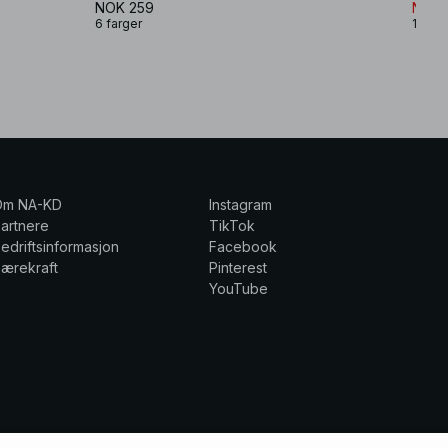
NOK 259
NOK 
6 farger
1 farg
Om NA-KD
Instagram
artnere
TikTok
edriftsinformasjon
Facebook
ærekraft
Pinterest
YouTube