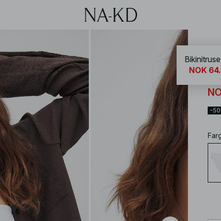
NA-
Bikinitrus
NOK 64
Bik
NO
−5
Far