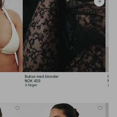
Bukse med blonder
Pepl
NOK 459
NOK 
3 farger
2 farg
−80