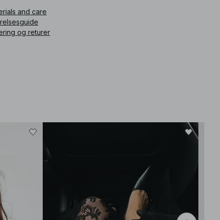
erials and care
rrelsesguide
ering og returer