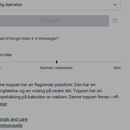
lg størrelse
UTSOLGT
frakt til Norge innen 2-4 virkedager*
SFORM
n
Normal i størrelsen
Stor
ne toppen har en flagrende passform. Den har en
engfølelse og en volang på nedre del. Toppen har en
ppelukking på baksiden av nakken. Denne toppen finnes i off-
e.
 mer
ikkelnummer
:
1720-000233-0260
erials and care
rrelsesguide