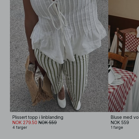
Plissert topp i linblanding
Bluse med vo
NOK 279.50
NOK 559
NOK 559
4 farger
1 farge