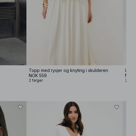
Topp med rysjer og knyting i skulderen
Lace 
NOK 559
NOK 
2 farger
2 farg
−50