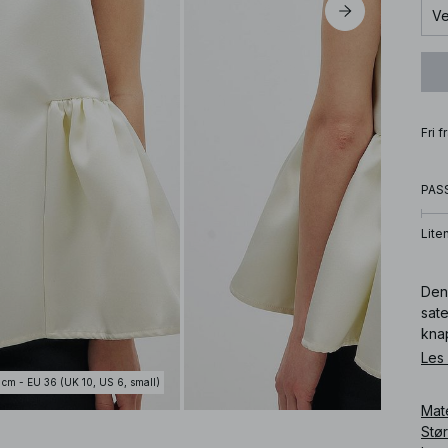
Ve
Fri 
PAS
Lite
Den
sat
kna
whit
Les
 cm - EU 36 (UK 10, US 6, small)
Art
Mat
Stø