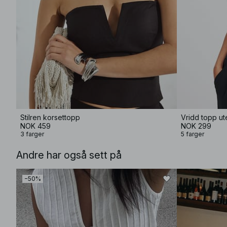
Stilren korsettopp
Vridd topp ut
NOK 459
NOK 299
3 farger
5 farger
Andre har også sett på
−50%