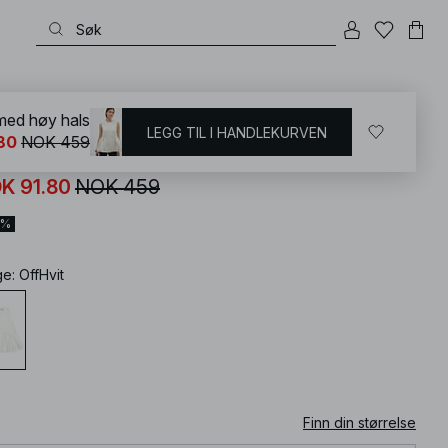
KD
/
T-shirts og topper
/
Fest-topper
/
Sateng topper
 med høy hals
LEGG TIL I HANDLEKURVEN
80
NOK 459
lfyldig topp med høy hals
K 91.80
NOK 459
0%
ge
:
OffHvit
Finn din størrelse