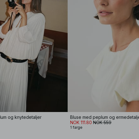
lum og knytedetaljer
Bluse med peplum og ermedetalj
NOK 111.80
NOK 559
1 farge