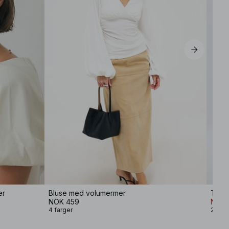
er
Bluse med volumermer
NOK 459
NOK 
4 farger
2 farg