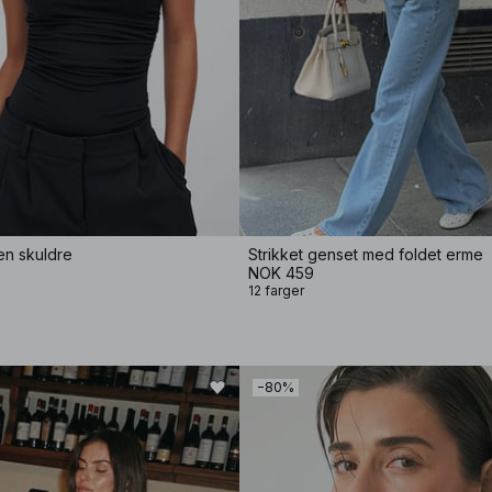
en skuldre
Strikket genset med foldet erme
NOK 459
12 farger
−80%