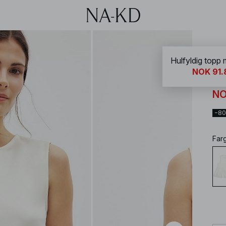
NA-
Hulfyldig topp
NOK 91.
Hu
NO
−8
Far