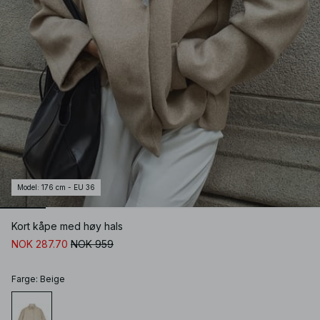
Model
:
176 cm - EU 36
Kort kåpe med høy hals
NOK 287.70
NOK 959
Farge
:
Beige