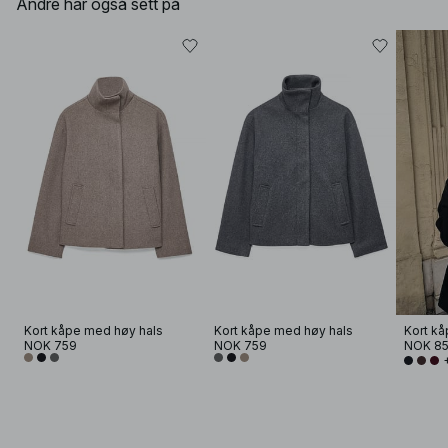
Andre har også sett på
Kort kåpe med høy hals
Kort kåpe med høy hals
Kort kå
NOK 759
NOK 759
NOK 8