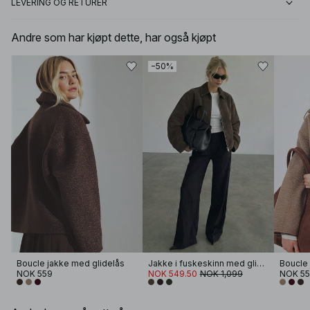
LEVERING OG RETURER
Andre som har kjøpt dette, har også kjøpt
−50%
Boucle jakke med glidelås
Jakke i fuskeskinn med glidelås
Boucle 
NOK 559
NOK 549.50
NOK 1,099
NOK 5