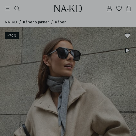
bukser
topper
kjoler
svarte
brune
NA-KD
/
Kåper & jakker
/
Kåper
−70%