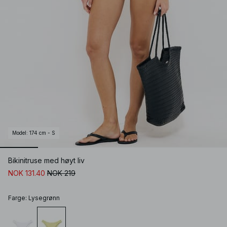
Model
:
174 cm - S
Bikinitruse med høyt liv
NOK 131.40
NOK 219
Farge
:
Lysegrønn