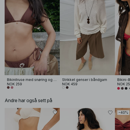
Bikinitruse med snøring og detaljer
Strikket genser i båndgarn
Bikini-
NOK 259
NOK 459
NOK 2
Andre har også sett på
−40%