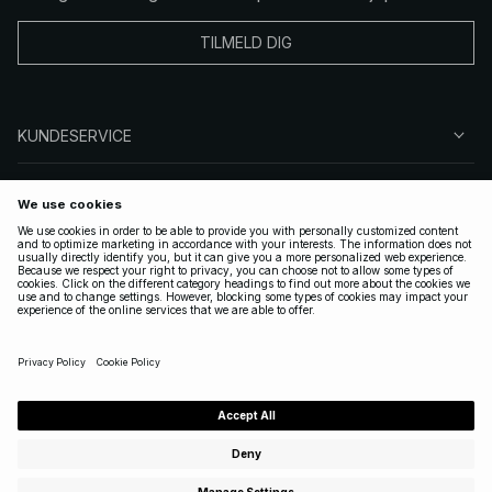
TILMELD DIG
KUNDESERVICE
OM OSS
FØLG OSS
LOVLIG
NORWAY
|
NORSK