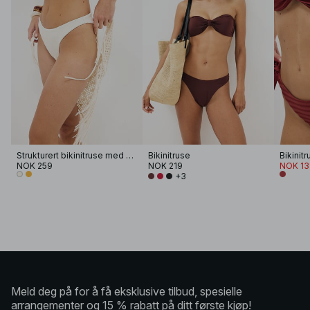
Strukturert bikinitruse med høy skjæring
Bikinitruse
NOK 259
NOK 219
NOK 13
+3
Meld deg på for å få eksklusive tilbud, spesielle
arrangementer og 15 % rabatt på ditt første kjøp!