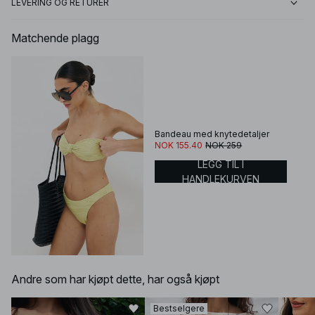
LEVERING OG RETURER
Matchende plagg
Bandeau med knytedetaljer
NOK 155.40
NOK 259
LEGG TIL I
HANDLEKURVEN
Andre som har kjøpt dette, har også kjøpt
Bestselgere