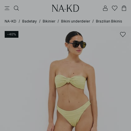
langermete topper
bukser
kjoler
svarte
brune
NA-KD
/
Badetøy
/
Bikinier
/
Bikini underdeler
/
Brazilian Bikinis
−40%