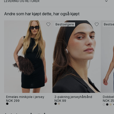
LEVERING OG RETURER
Andre som har kjøpt dette, har også kjøpt
Bestselgere
Bestse
Ermeløs minikjole i jersey
2-pakning jerseyhårbånd
Dobbel 
NOK 299
NOK 99
NOK 2