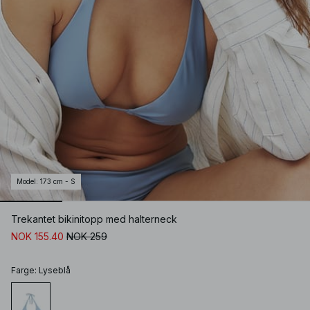
Model
:
173 cm - S
Trekantet bikinitopp med halterneck
NOK 155.40
NOK 259
Farge
:
Lyseblå