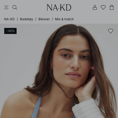
bukser
topper
kjoler
svarte
dyp brun
NA-KD
/
Badetøy
/
Bikinier
/
Mix & match
−40%