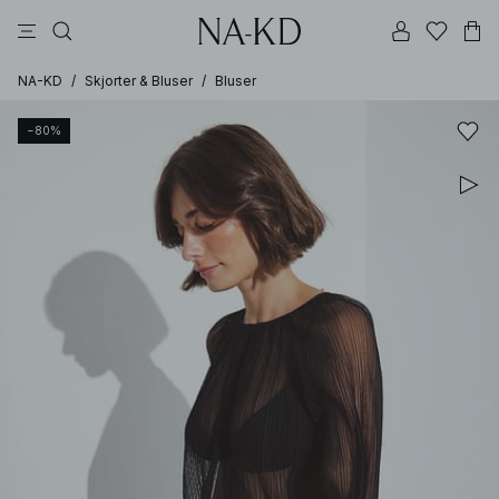
bukser
topper
kjoler
svarte
dyp brun
NA-KD
/
Skjorter & Bluser
/
Bluser
−80%