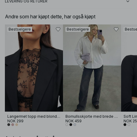
LEVERING OG RETURER
Andre som har kjøpt dette, har også kjøpt
Bestselgere
Bestselgere
Bestse
Langermet topp med blonder
Bomullsskjorte med brede ermer
NOK 299
NOK 459
NOK 2