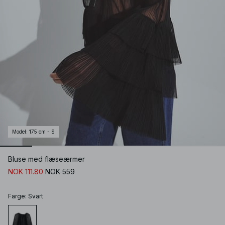
Model
:
175 cm - S
Bluse med flæseærmer
NOK 111.80
NOK 559
Farge
:
Svart