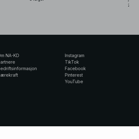
Pelin
2 farg
Om NA-KD
Instagram
artnere
TikTok
edriftsinformasjon
Facebook
ærekraft
Pinterest
YouTube