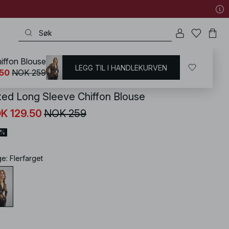
hiffon Blouse
LEGG TIL I HANDLEKURVEN
KD
/
Skjorter & Bluser
/
Bluser
.50
NOK 259
tted Long Sleeve Chiffon Blouse
K 129.50
NOK 259
0%
ge
:
Flerfarget