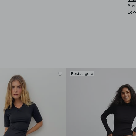
Stø
Lev
Bestselgere