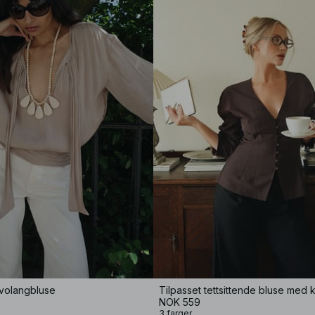
 volangbluse
NOK 559
3 farger