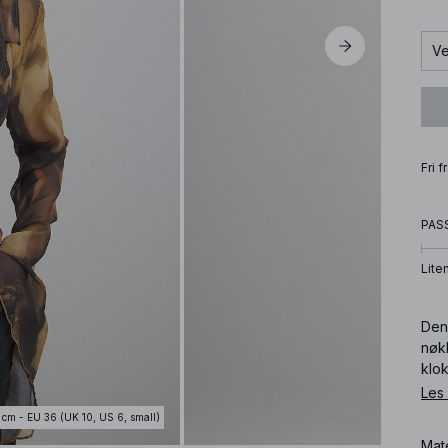
Ve
Fri 
PAS
Lite
Den
nøk
klo
bølg
Les
 cm - EU 36 (UK 10, US 6, small)
Art
Mat