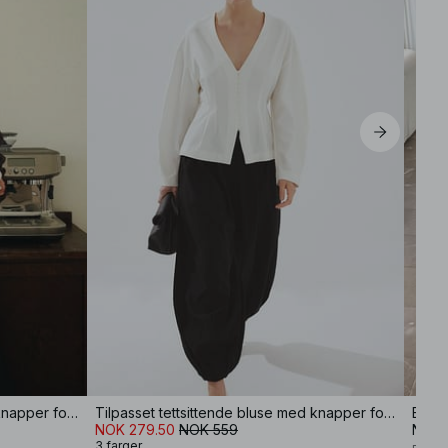
Tilpasset tettsittende bluse med knapper foran
Tilpasset tettsittende bluse med knapper foran
Bluse
NOK 279.50
NOK 559
NOK 
3 farger