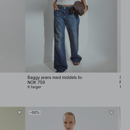
Baggy jeans med middels liv
Strik
NOK 759
NOK 
6 farger
12 far
−50%