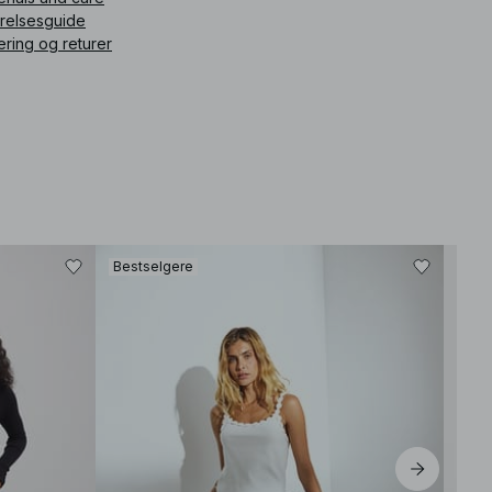
rrelsesguide
ering og returer
Bestselgere
Best