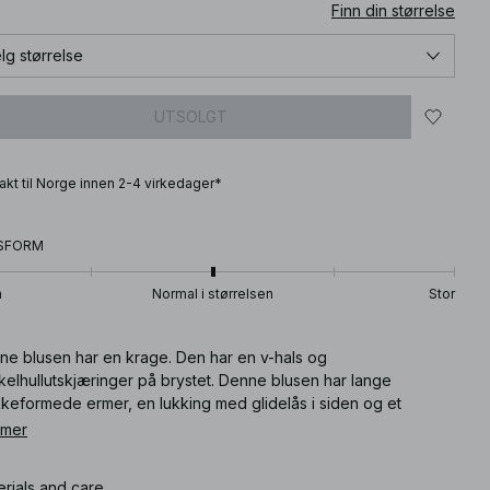
Finn din størrelse
lg størrelse
UTSOLGT
frakt til Norge innen 2-4 virkedager*
SFORM
n
Normal i størrelsen
Stor
ne blusen har en krage. Den har en v-hals og
kelhullutskjæringer på brystet. Denne blusen har lange
kkeformede ermer, en lukking med glidelås i siden og et
et, rent materiale.
 mer
ikkelnummer
:
1018-009627-8787
erials and care