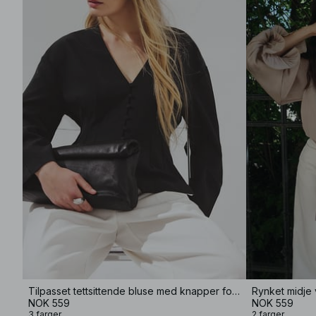
Tilpasset tettsittende bluse med knapper foran
Rynket midje
NOK 559
NOK 559
3 farger
2 farger