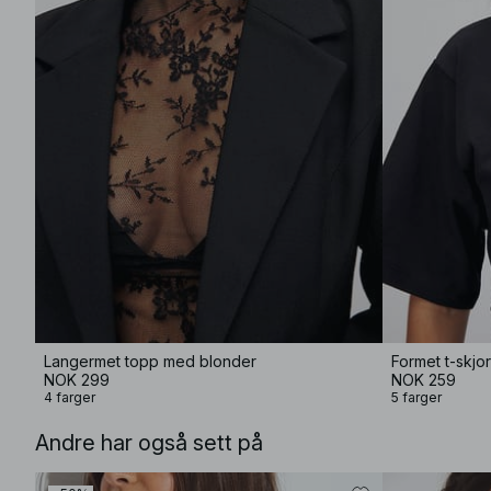
Langermet topp med blonder
Formet t-skjor
NOK 299
NOK 259
4 farger
5 farger
Andre har også sett på