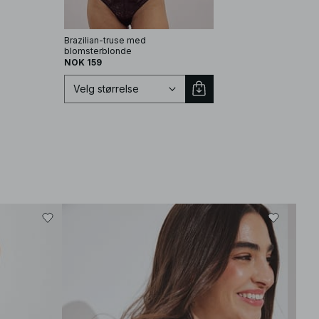
Brazilian-truse med
blomsterblonde
NOK 159
Velg størrelse
Velg størrelse
XS
S
M
L