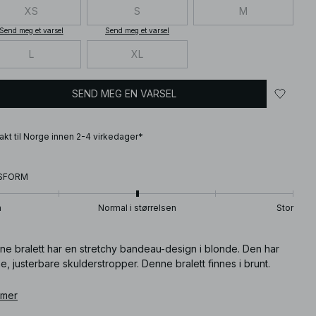
XS
S
M
Send meg et varsel
Send meg et varsel
L
XL
SEND MEG EN VARSEL
frakt til Norge innen 2-4 virkedager*
SFORM
n
Normal i størrelsen
Stor
ne bralett har en stretchy bandeau-design i blonde. Den har
e, justerbare skulderstropper. Denne bralett finnes i brunt.
ikkelnummer
 mer
:
1100-012620-0017