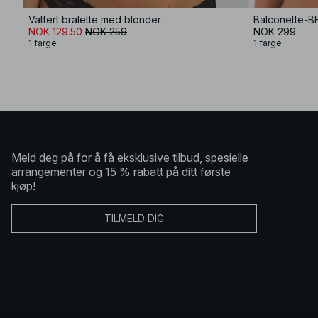
Vattert bralette med blonder
Balconette-B
NOK 129.50
NOK 259
NOK 299
1 farge
1 farge
Meld deg på for å få eksklusive tilbud, spesielle
arrangementer og 15 % rabatt på ditt første
kjøp!
TILMELD DIG