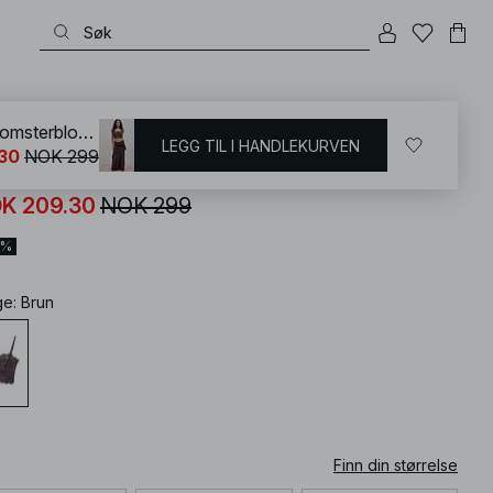
KD
/
Undertøy
/
BH-er
/
Bralette
Bandeau-bralette med blomsterblonde
LEGG TIL I HANDLEKURVEN
30
NOK 299
ndeau-bralette med blomsterblonde
K 209.30
NOK 299
0%
ge
:
Brun
Finn din størrelse