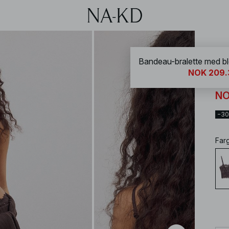
NA-
NOK 209.
Ba
NO
−3
Far