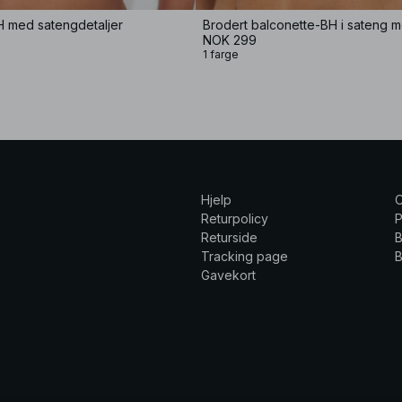
H med satengdetaljer
NOK 299
1 farge
Hjelp
Returpolicy
P
Returside
B
Tracking page
B
Gavekort