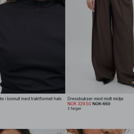
te i bomull med traktformet hals
Dressbukser med midt midje
NOK 329.50
NOK 659
2 farger