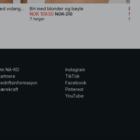
Brodert balconette-BH i sateng med volanger
BH med blonder og bøyle
BH m
NOK 109.50
NOK 219
NOK 
7 farger
5 farg
Om NA-KD
Instagram
artnere
TikTok
edriftsinformasjon
Facebook
ærekraft
Pinterest
YouTube