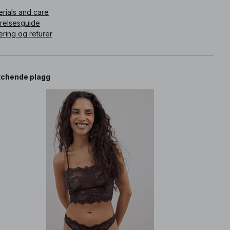
erials and care
rrelsesguide
ering og returer
chende plagg