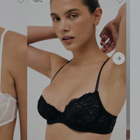
−50%
−50