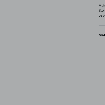
Mat
Stø
Lev
Mat