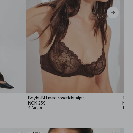
XL
Bøyle-BH med rosettdetaljer
Trus
NOK 259
NOK 
4 farger
1 farg