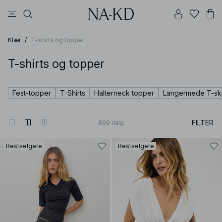
bukser
topper
brune
svarte
bomull
Klær
/
T-shirts og topper
T-shirts og topper
Fest-topper
T-Shirts
Halterneck topper
Langermede T-skj
FILTER
899
Valg
Bestselgere
Bestselgere