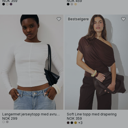
NOK 359
NOK 459
Bestselgere
Langermet jerseytopp med avrundet kant
Soft Line topp med drapering
NOK 299
NOK 359
+3