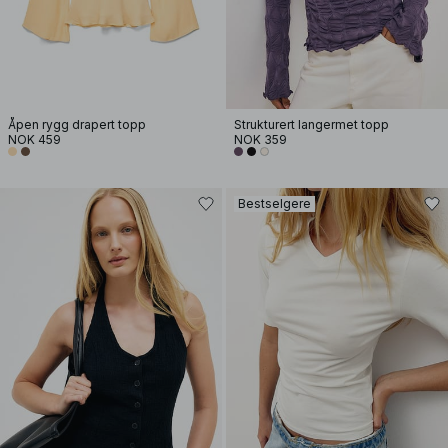
Åpen rygg drapert topp
Strukturert langermet topp
NOK 459
NOK 359
Bestselgere