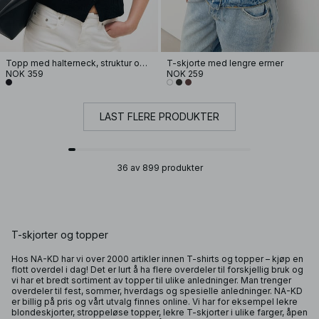
Topp med halterneck, struktur og knapper
T-skjorte med lengre ermer
NOK 359
NOK 259
LAST FLERE PRODUKTER
36 av 899 produkter
T-skjorter og topper
Hos NA-KD har vi over 2000 artikler innen T-shirts og topper – kjøp en
flott overdel i dag! Det er lurt å ha flere overdeler til forskjellig bruk og
vi har et bredt sortiment av
topper
til ulike anledninger. Man trenger
overdeler til fest, sommer, hverdags og spesielle anledninger. NA-KD
er billig på pris og vårt utvalg finnes online. Vi har for eksempel lekre
blondeskjorter, stroppeløse topper, lekre T-skjorter i ulike farger, åpen