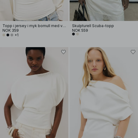
Topp i jersey i myk bomull med vide ermer
Skulpturell Scuba-topp
NOK 359
NOK 559
+1