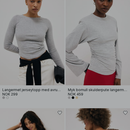
Langermet jerseytopp med avrundet kant
Myk bomull skulderpute langermet T-skjorte
NOK 299
NOK 459