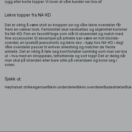
rygg eller korte topper. Vi lover at våre kunder ser bra ut!
Lekre topper fra NA-KD
Det er viktig å være stolt av kroppen sin og våre lekre overdeler får
frem en vakker look. Femininitet skal verdsettes og skjønnhet kommer
fra NA-KD. Finn en favorittfarge som står til utseendet og match med
fine accessoirer. Et eksempel på antrekk kan være en hvit blonde-
overdel, en lyseblå jeansshorts og lekre sko – kjøp hos NA-KD i dag!
Våre overdeler passer til enhver anledning og matcher de fleste
antrekk. Det er viktig å føle seg komfortabel samtidig som man ser bra
ut – hva med en stroppeløs, tettsittende og sort topp! Det er deilig når
man skal på stranden eller bare sitte på verandaen og kose seg i
solen.
Sjekk ut:
Høyhalset strikkegenser
Bikini underdeler
Bikini overdeler
Badedrakter
Buks