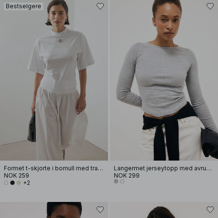
Bestselgere
Formet t-skjorte i bomull med traktformet hals
Langermet jerseytopp med avrundet kant
NOK 259
NOK 299
+2