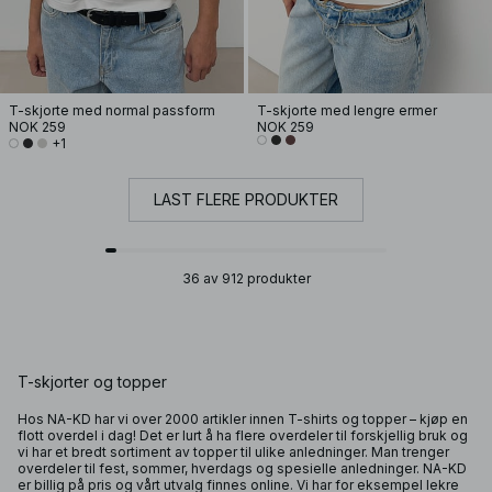
T-skjorte med normal passform
T-skjorte med lengre ermer
NOK 259
NOK 259
+1
LAST FLERE PRODUKTER
36 av 912 produkter
T-skjorter og topper
Hos NA-KD har vi over 2000 artikler innen T-shirts og topper – kjøp en
flott overdel i dag! Det er lurt å ha flere overdeler til forskjellig bruk og
vi har et bredt sortiment av
topper
til ulike anledninger. Man trenger
overdeler til fest, sommer, hverdags og spesielle anledninger. NA-KD
er billig på pris og vårt utvalg finnes online. Vi har for eksempel lekre