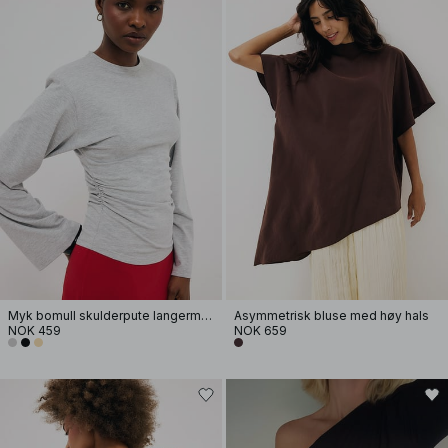
Myk bomull skulderpute langermet T-skjorte
Asymmetrisk bluse med høy hals
NOK 459
NOK 659