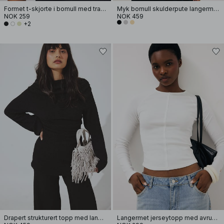
Formet t-skjorte i bomull med traktformet hals
Myk bomull skulderpute langermet T-skjorte
NOK 259
NOK 459
+2
Drapert strukturert topp med lange ermer
Langermet jerseytopp med avrundet kant