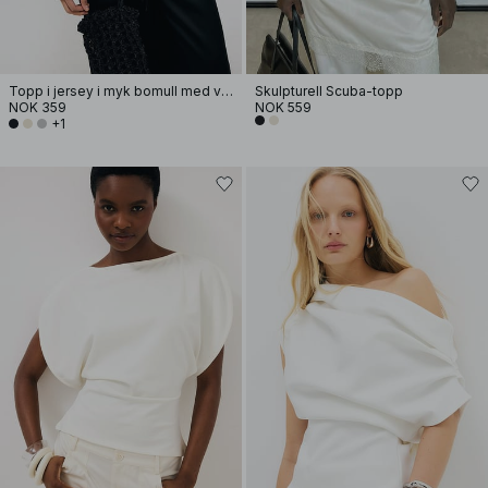
Topp i jersey i myk bomull med vide ermer
Skulpturell Scuba-topp
NOK 359
NOK 559
+1