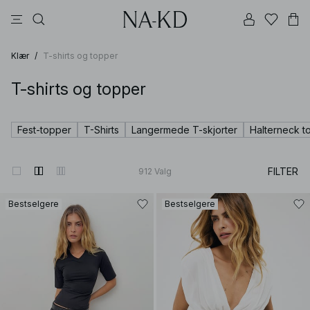
bukser
topper
kjoler
svarte
dyp brun
Klær
/
T-shirts og topper
T-shirts og topper
Fest-topper
T-Shirts
Langermede T-skjorter
Halterneck t
FILTER
912
Valg
Bestselgere
Bestselgere