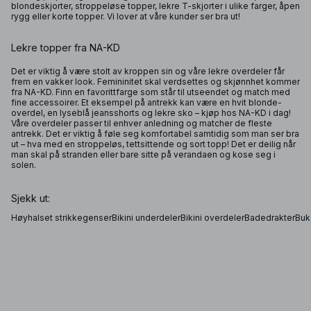
blondeskjorter, stroppeløse topper, lekre T-skjorter i ulike farger, åpen
rygg eller korte topper. Vi lover at våre kunder ser bra ut!
Lekre topper fra NA-KD
Det er viktig å være stolt av kroppen sin og våre lekre overdeler får
frem en vakker look. Femininitet skal verdsettes og skjønnhet kommer
fra NA-KD. Finn en favorittfarge som står til utseendet og match med
fine accessoirer. Et eksempel på antrekk kan være en hvit blonde-
overdel, en lyseblå jeansshorts og lekre sko – kjøp hos NA-KD i dag!
Våre overdeler passer til enhver anledning og matcher de fleste
antrekk. Det er viktig å føle seg komfortabel samtidig som man ser bra
ut – hva med en stroppeløs, tettsittende og sort topp! Det er deilig når
man skal på stranden eller bare sitte på verandaen og kose seg i
solen.
Sjekk ut:
Høyhalset strikkegenser
Bikini underdeler
Bikini overdeler
Badedrakter
Buks