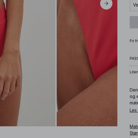
Ve
Fri 
PAS
Lite
Denn
og e
mate
Les
Art
Mat
Stø