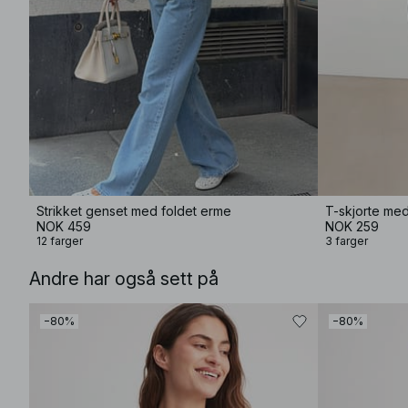
Strikket genset med foldet erme
T-skjorte me
NOK 459
NOK 259
12 farger
3 farger
Andre har også sett på
−80%
−80%