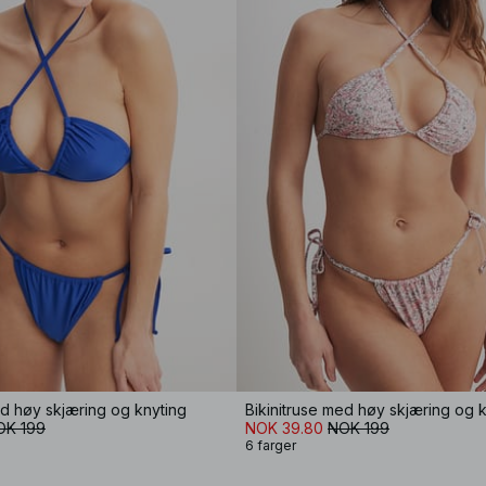
ed høy skjæring og knyting
Bikinitruse med høy skjæring og 
OK 199
NOK 39.80
NOK 199
6 farger