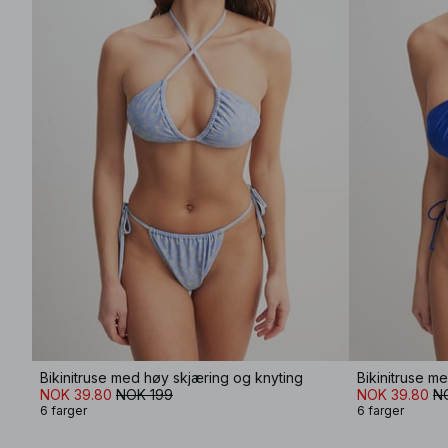
Bikinitruse med høy skjæring og knyting
Bikinitruse m
NOK 39.80
NOK 199
NOK 39.80
N
6 farger
6 farger