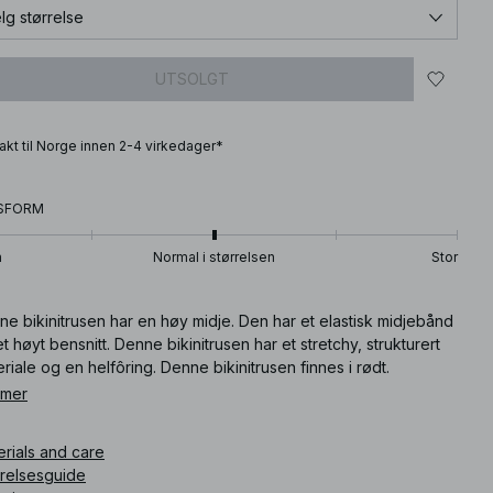
lg størrelse
UTSOLGT
frakt til Norge innen 2-4 virkedager*
SFORM
n
Normal i størrelsen
Stor
e bikinitrusen har en høy midje. Den har et elastisk midjebånd
t høyt bensnitt. Denne bikinitrusen har et stretchy, strukturert
riale og en helfôring. Denne bikinitrusen finnes i rødt.
 mer
ikkelnummer
:
1000-101060-0004
erials and care
rrelsesguide