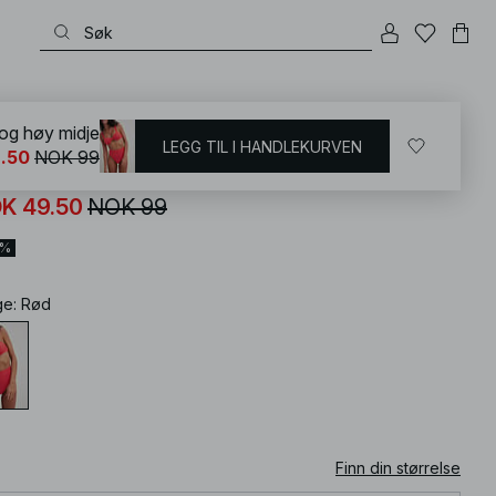
KD
/
Badetøy
/
Bikinier
/
Bikini underdeler
/
Bikinitruse med høyt liv
 og høy midje
LEGG TIL I HANDLEKURVEN
.50
NOK 99
kinitruse med prikker og høy midje
K 49.50
NOK 99
0%
ge
:
Rød
Finn din størrelse