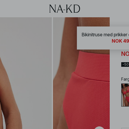
NA-
Bikinitruse med prikker
NOK 49
Bi
NO
−5
Far