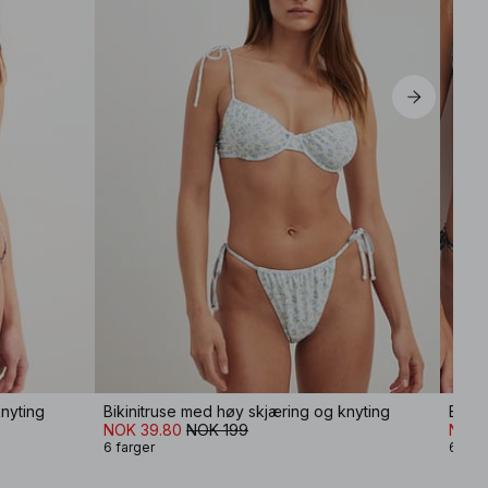
knyting
Bikinitruse med høy skjæring og knyting
Bikin
NOK 39.80
NOK 199
NOK 
6 farger
6 farg