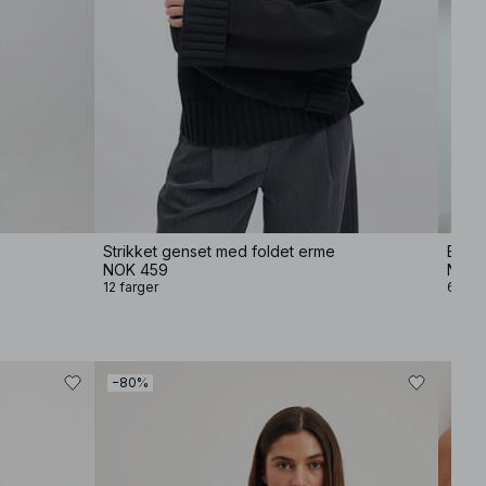
Strikket genset med foldet erme
Baggy
NOK 459
NOK 
12 farger
6 farg
−80%
−80