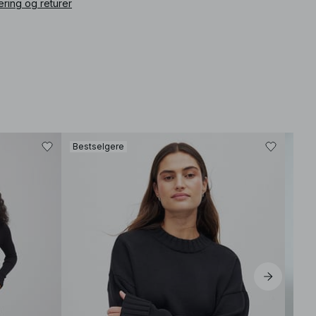
ering og returer
Bestselgere
Best