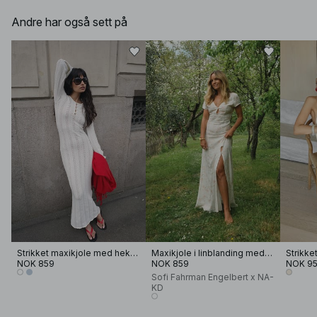
Andre har også sett på
Strikket maxikjole med hekling
Maxikjole i linblanding med trykk
NOK 859
NOK 859
NOK 9
Sofi Fahrman Engelbert x NA-
KD