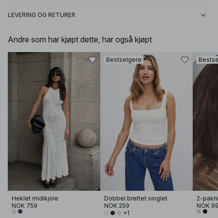
LEVERING OG RETURER
Andre som har kjøpt dette, har også kjøpt
Bestselgere
Bestse
Heklet midikjole
Dobbel brettet singlet
2-pakn
NOK 759
NOK 259
NOK 9
+1