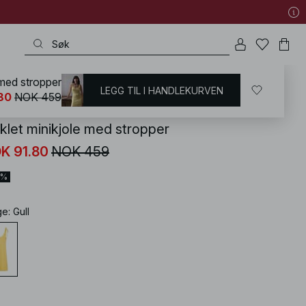
 med stropper
LEGG TIL I HANDLEKURVEN
KD
/
Kjoler
/
Strikkekjoler
80
NOK 459
klet minikjole med stropper
K 91.80
NOK 459
0%
ge
:
Gull