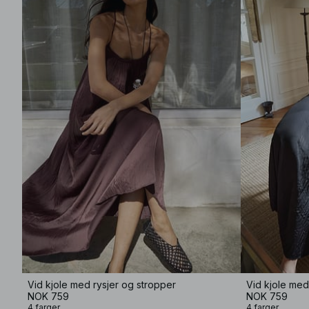
Vid kjole med rysjer og stropper
Vid kjole med
NOK 759
NOK 759
4 farger
4 farger