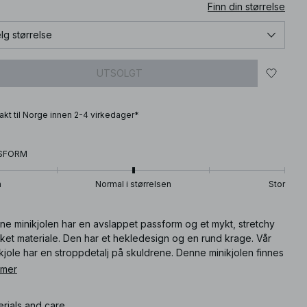
Finn din størrelse
lg størrelse
UTSOLGT
frakt til Norge innen 2-4 virkedager*
SFORM
n
Normal i størrelsen
Stor
ne minikjolen har en avslappet passform og et mykt, stretchy
kket materiale. Den har et hekledesign og en rund krage. Vår
kjole har en stroppdetalj på skuldrene. Denne minikjolen finnes
t.
 mer
ikkelnummer
:
1100-008987-0024
erials and care