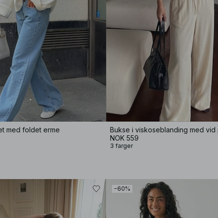
et med foldet erme
NOK 559
3 farger
−60%