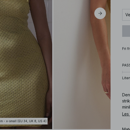
Ve
Fri 
PAS
Lite
Den
stri
mini
i gul
Les
cm - x-small (EU 34, UK 8, US 4)
Art
Mat