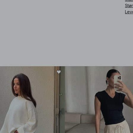
Stø
Lev