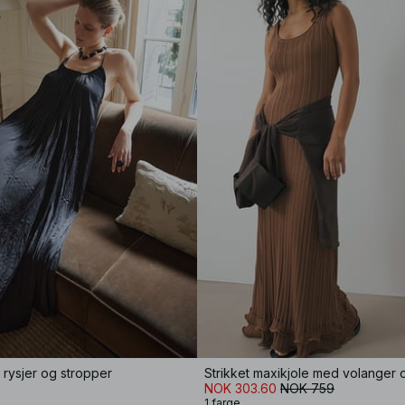
 rysjer og stropper
Strikket maxikjole med volanger 
NOK 303.60
NOK 759
1 farge