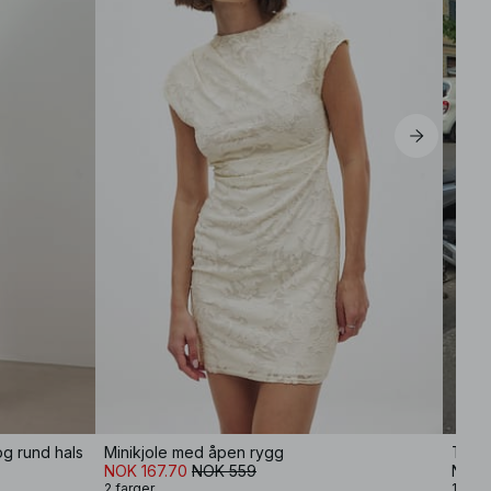
og rund hals
Minikjole med åpen rygg
Tråd 
NOK 167.70
NOK 559
NOK 
2 farger
1 farg