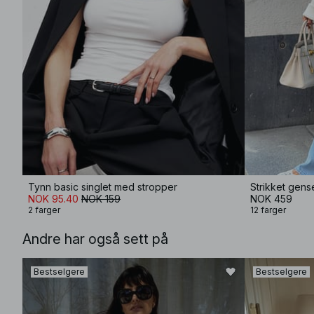
Tynn basic singlet med stropper
Strikket gens
NOK 95.40
NOK 159
NOK 459
2 farger
12 farger
Andre har også sett på
Bestselgere
Bestselgere