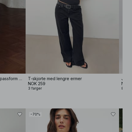
Bukse i viskoseblanding med vid passform og middels liv
T-skjorte med lengre ermer
Jeans
NOK 259
NOK 
3 farger
8 farg
−70%