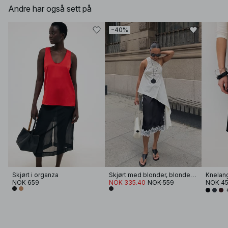
Andre har også sett på
−40%
Skjørt i organza
Skjørt med blonder, blonder og lavt liv
Knelang
NOK 659
NOK 335.40
NOK 559
NOK 4