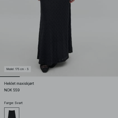
Model
:
175 cm - S
Heklet maxiskjørt
NOK 559
Farge
:
Svart