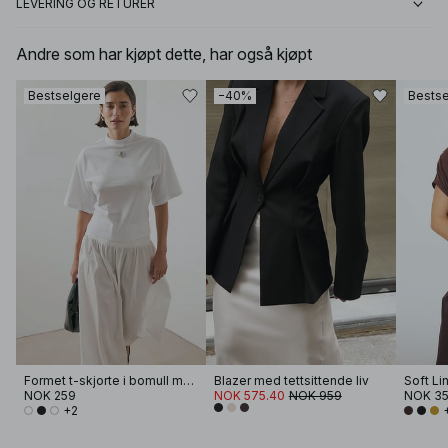
LEVERING OG RETURER
Andre som har kjøpt dette, har også kjøpt
Bestselgere
−40%
Bestse
Formet t-skjorte i bomull med traktformet hals
Blazer med tettsittende liv
NOK 259
NOK 575.40
NOK 959
NOK 3
+2