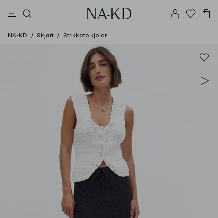
bukser
topper
kjoler
brune
svarte
NA-KD
/
Skjørt
/
Strikkete kjoler