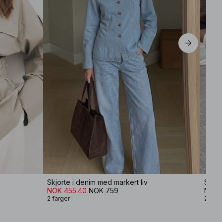
Skjorte i denim med markert liv
Struk
NOK 455.40
NOK 759
NOK 
2 farger
2 farg