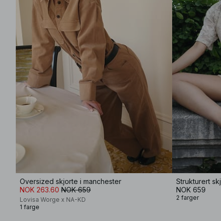
Oversized skjorte i manchester
Strukturert s
NOK 263.60
NOK 659
NOK 659
2 farger
Lovisa Worge x NA-KD
1 farge