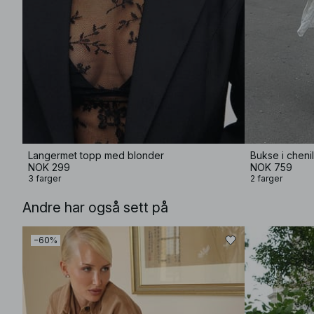
Langermet topp med blonder
Bukse i cheni
NOK 299
NOK 759
3 farger
2 farger
Andre har også sett på
−60%