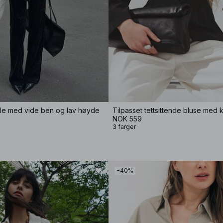
lle med vide ben og lav høyde
NOK 559
3 farger
−40%