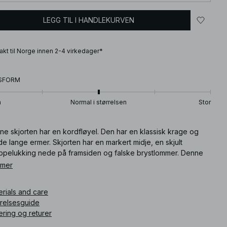
LEGG TIL I HANDLEKURVEN
frakt til Norge innen 2-4 virkedager*
SFORM
n
Normal i størrelsen
Stor
ne skjorten har en kordfløyel. Den har en klassisk krage og
e lange ermer. Skjorten har en markert midje, en skjult
ppelukking nede på framsiden og falske brystlommer. Denne
rten finnes i brunt.
 mer
ikkelnummer
:
1100-012009-0124
erials and care
rrelsesguide
ering og returer