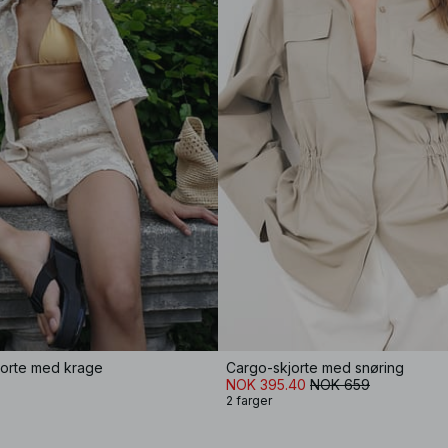
kjorte med krage
Cargo-skjorte med snøring
NOK 395.40
NOK 659
2 farger