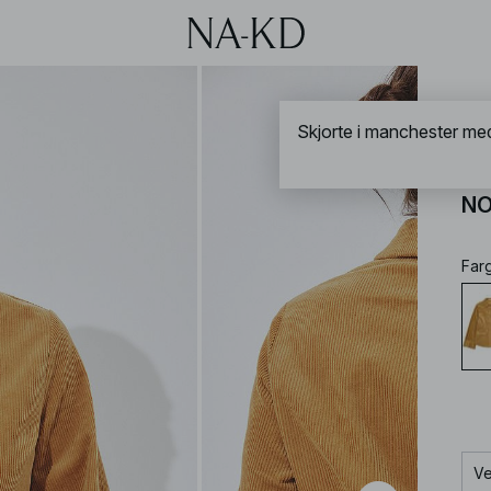
NA-
Sk
NO
Far
Ve