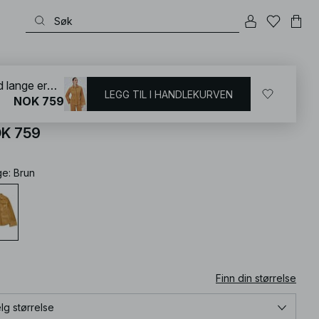
KD
/
Skjorter & Bluser
/
Skjorter
Skjorte i manchester med lange ermer
LEGG TIL I HANDLEKURVEN
NOK 759
jorte i manchester med lange ermer
K 759
ge
:
Brun
Finn din størrelse
lg størrelse